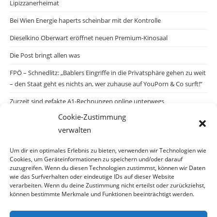
Lipizzanerheimat
Bei Wien Energie haperts scheinbar mit der Kontrolle
Dieselkino Oberwart eröffnet neuen Premium-Kinosaal
Die Post bringt allen was
FPÖ – Schnedlitz: „Bablers Eingriffe in die Privatsphäre gehen zu weit
– den Staat geht es nichts an, wer zuhause auf YouPorn & Co surft!“
Zurzeit sind gefakte A1-Rechnungen online unterwegs
Cookie-Zustimmung
Salzburgs Juden und ihre Sicherheit: „Erst nach einem Anschlag wäre
verwalten
die Gefahr endlich konkret!“
Biologisches Wunder in Ceuta
Um dir ein optimales Erlebnis zu bieten, verwenden wir Technologien wie
Cookies, um Geräteinformationen zu speichern und/oder darauf
Ein vermeintliches Abschiebemärchen
zuzugreifen. Wenn du diesen Technologien zustimmst, können wir Daten
wie das Surfverhalten oder eindeutige IDs auf dieser Website
verarbeiten. Wenn du deine Zustimmung nicht erteilst oder zurückziehst,
können bestimmte Merkmale und Funktionen beeinträchtigt werden.
Archiv