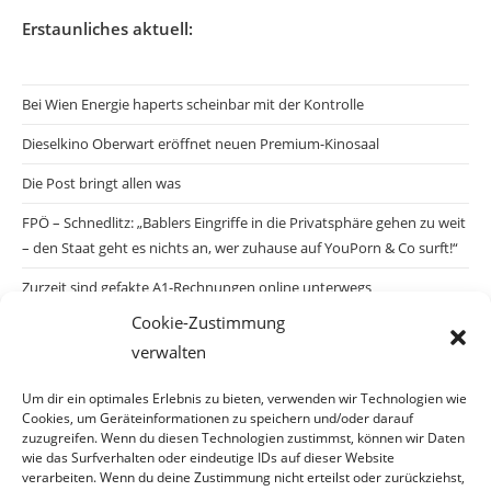
Erstaunliches aktuell:
Bei Wien Energie haperts scheinbar mit der Kontrolle
Dieselkino Oberwart eröffnet neuen Premium-Kinosaal
Die Post bringt allen was
FPÖ – Schnedlitz: „Bablers Eingriffe in die Privatsphäre gehen zu weit
– den Staat geht es nichts an, wer zuhause auf YouPorn & Co surft!“
Zurzeit sind gefakte A1-Rechnungen online unterwegs
Cookie-Zustimmung
Salzburgs Juden und ihre Sicherheit: „Erst nach einem Anschlag wäre
verwalten
die Gefahr endlich konkret!“
Biologisches Wunder in Ceuta
Um dir ein optimales Erlebnis zu bieten, verwenden wir Technologien wie
Cookies, um Geräteinformationen zu speichern und/oder darauf
Ein vermeintliches Abschiebemärchen
zuzugreifen. Wenn du diesen Technologien zustimmst, können wir Daten
wie das Surfverhalten oder eindeutige IDs auf dieser Website
verarbeiten. Wenn du deine Zustimmung nicht erteilst oder zurückziehst,