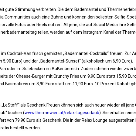
weit gute Stimmung verbreiten. Die dem Bademantel und Thermenerleb
dia Communities auch eine Bühne und können den beliebten Selfie-Spot
rvolle Fotos oder Reels nutzen. All jene, die auf Social Media ihre Selfi
enerbademanteltag teilen, werden auf dem Instagram Kanal der Therm
im Cocktail-Van frisch gemixten „Bademantel-Cocktails“ freuen. Zur 
m 5,90 Euro) und der „Bademantel-Sunset“ (alkoholisch um 6,90 Euro).
il-Van oder im Solebecken im Außenbereich. Zudem stehen wieder zwei b
seits der Cheese-Burger mit Crunchy Fries um 9,90 Euro statt 15,90 Eur
it Basmatireis um 8,90 Euro statt um 11,90 Euro. 10 Prozent Rabatt gi
„LeStoff“ als Geschenk Freuen können sich auch heuer wieder all jene 
aub“ buchen (
www.thermewien.at/relax-tagesurlaub
). Sie erhalten eine
rt von 79,90 Euro als Geschenk. Die in der Relax Lounge ausgestellten
atis bestellt werden.