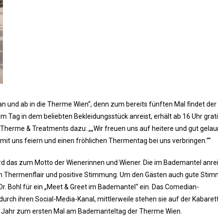
n und ab in die Therme Wien“, denn zum bereits fünften Mal findet der
 Tag in dem beliebten Bekleidungsstück anreist, erhält ab 16 Uhr grat
ng Therme & Treatments dazu: „„Wir freuen uns auf heitere und gut gela
t uns feiern und einen fröhlichen Thermentag bei uns verbringen.““
 wird das zum Motto der Wienerinnen und Wiener. Die im Bademantel anr
Bahn Thermenflair und positive Stimmung. Um den Gästen auch gute Sti
 Dr. Bohl für ein „Meet & Greet im Bademantel“ ein. Das Comedian-
urch ihren Social-Media-Kanal, mittlerweile stehen sie auf der Kabaret
es Jahr zum ersten Mal am Bademanteltag der Therme Wien.