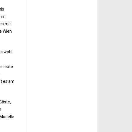
nis
 im
es mit
e Wien
Auswahl
eliebte
o
bt es am
Gäste,
n
 Modelle