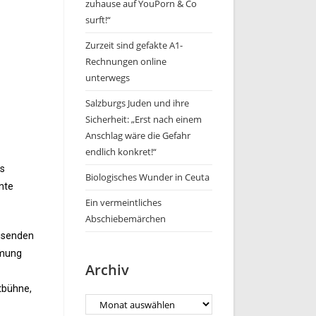
zuhause auf YouPorn & Co
surft!“
Zurzeit sind gefakte A1-
Rechnungen online
unterwegs
Salzburgs Juden und ihre
Sicherheit: „Erst nach einem
Anschlag wäre die Gefahr
endlich konkret!“
is
Biologisches Wunder in Ceuta
unte
Ein vermeintliches
Abschiebemärchen
eisenden
mmung
Archiv
tbühne,