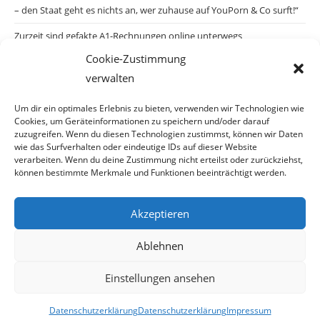
– den Staat geht es nichts an, wer zuhause auf YouPorn & Co surft!“
Zurzeit sind gefakte A1-Rechnungen online unterwegs
Cookie-Zustimmung
Salzburgs Juden und ihre Sicherheit: „Erst nach einem Anschlag wäre
verwalten
die Gefahr endlich konkret!“
Biologisches Wunder in Ceuta
Um dir ein optimales Erlebnis zu bieten, verwenden wir Technologien wie
Cookies, um Geräteinformationen zu speichern und/oder darauf
Ein vermeintliches Abschiebemärchen
zuzugreifen. Wenn du diesen Technologien zustimmst, können wir Daten
wie das Surfverhalten oder eindeutige IDs auf dieser Website
verarbeiten. Wenn du deine Zustimmung nicht erteilst oder zurückziehst,
können bestimmte Merkmale und Funktionen beeinträchtigt werden.
Archiv
Akzeptieren
Archiv
Ablehnen
Einstellungen ansehen
© Copyright 2026 · Auch Ihre Information ist uns wichtig! Haben Sie eine
Datenschutzerklärung
Datenschutzerklärung
Impressum
erstaunliche Story: Mailen Sie uns Bitte