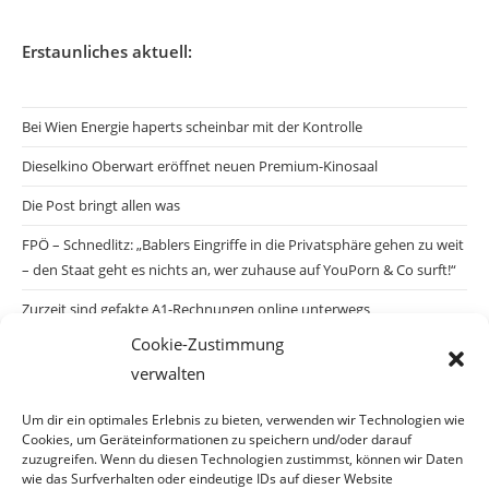
Erstaunliches aktuell:
Bei Wien Energie haperts scheinbar mit der Kontrolle
Dieselkino Oberwart eröffnet neuen Premium-Kinosaal
Die Post bringt allen was
FPÖ – Schnedlitz: „Bablers Eingriffe in die Privatsphäre gehen zu weit
– den Staat geht es nichts an, wer zuhause auf YouPorn & Co surft!“
Zurzeit sind gefakte A1-Rechnungen online unterwegs
Cookie-Zustimmung
Salzburgs Juden und ihre Sicherheit: „Erst nach einem Anschlag wäre
verwalten
die Gefahr endlich konkret!“
Biologisches Wunder in Ceuta
Um dir ein optimales Erlebnis zu bieten, verwenden wir Technologien wie
Cookies, um Geräteinformationen zu speichern und/oder darauf
Ein vermeintliches Abschiebemärchen
zuzugreifen. Wenn du diesen Technologien zustimmst, können wir Daten
wie das Surfverhalten oder eindeutige IDs auf dieser Website