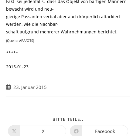
Fakt sei jedenfalls, dass das Objekt von bärtigen Männern
bewacht wird und neu-
gierige Passanten verbal aber auch körperlich attackiert
werden, wie die Nachbar-
schaft aufgrund mehrerer Wahrnehmungen berichtet.
(Quelle: APA/OTS)
*****
2015-01-23
Beitrag
23. Januar 2015
veröffentlicht:
DIESEN
BITTE TEILE..
INHALT
TEILEN
X
Facebook
Öffnet
Öffnet