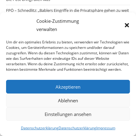
FPÖ – Schnedlitz: „Bablers Eingriffe in die Privatsphäre gehen zu weit
– den Staat geht es nichts an, wer zuhause auf YouPorn & Co surft!“
Cookie-Zustimmung
Zurzeit sind gefakte A1-Rechnungen online unterwegs
verwalten
Salzburgs Juden und ihre Sicherheit: „Erst nach einem Anschlag wäre
Um dir ein optimales Erlebnis zu bieten, verwenden wir Technologien wie
die Gefahr endlich konkret!“
Cookies, um Geräteinformationen zu speichern und/oder darauf
zuzugreifen. Wenn du diesen Technologien zustimmst, können wir Daten
Biologisches Wunder in Ceuta
wie das Surfverhalten oder eindeutige IDs auf dieser Website
verarbeiten. Wenn du deine Zustimmung nicht erteilst oder zurückziehst,
Ein vermeintliches Abschiebemärchen
können bestimmte Merkmale und Funktionen beeinträchtigt werden.
Akzeptieren
Archiv
Ablehnen
Einstellungen ansehen
Datenschutzerklärung
Datenschutzerklärung
Impressum