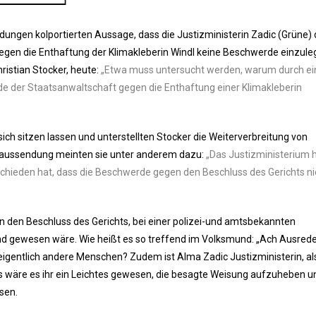
ungen kolportierten Aussage, dass die Justizministerin Zadic (Grüne) 
gen die Enthaftung der Klimakleberin Windl keine Beschwerde einzule
ristian Stocker, heute:
„Etwa muss untersucht werden, warum durch ei
e der Staatsanwaltschaft gegen die Enthaftung einer Klimakleberin
sich sitzen lassen und unterstellten Stocker die Weiterverbreitung von
seaussendung meinten sie unter anderem dazu:
„Das Justizministerium 
ntschieden hat, dass die Beschwerde gegen den Beschluss des Gerichts ni
n den Beschluss des Gerichts, bei einer polizei-und amtsbekannten
nd gewesen wäre. Wie heißt es so treffend im Volksmund: „Ach Ausrede
eigentlich andere Menschen? Zudem ist Alma Zadic Justizministerin, al
es wäre es ihr ein Leichtes gewesen, die besagte Weisung aufzuheben u
sen.