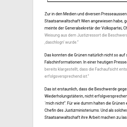
Zur in den Medien und diversen Presseaussend
Staatsanwaltschaft Wien angewiesen habe, ge
meinte der Generalsekretär der Volkspartei, Ch
Weisung aus dem Justizressort die Beschwerd
‚daschlogn‘ wurde.“
Das konnten die Grünen natürlich nicht so auf 
Falschinformationen. In einer heutigen Pres
bereits klargestellt, dass die Fachaufsicht e
erfolgsversprechend ist.“
Das ist erstaunlich, dass die Beschwerde gege
Wiederholungstäterin, nicht erfolgverspreche
´mich nicht“. Für wie dumm halten die Grünen 
Chefin des Justizministeriums. Und als solch
Staatsanwaltschaft ihre Arbeit machen zu las