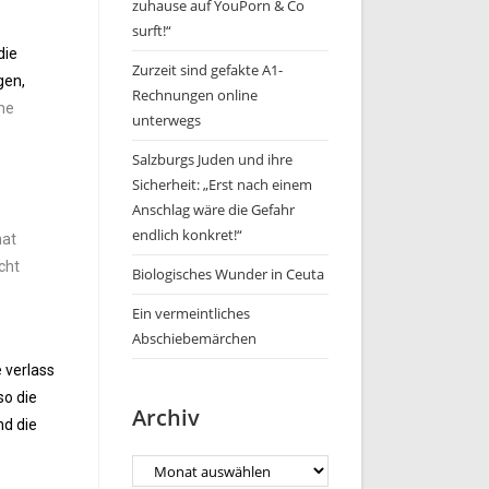
zuhause auf YouPorn & Co
surft!“
die
Zurzeit sind gefakte A1-
gen,
Rechnungen online
ne
unterwegs
Salzburgs Juden und ihre
Sicherheit: „Erst nach einem
Anschlag wäre die Gefahr
endlich konkret!“
hat
cht
Biologisches Wunder in Ceuta
Ein vermeintliches
Abschiebemärchen
 verlass
so die
Archiv
nd die