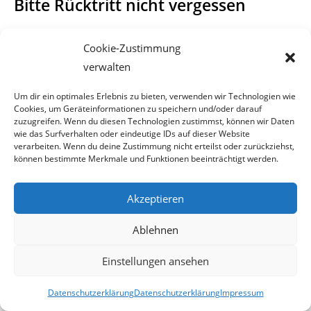
Bitte Rücktritt nicht vergessen
Das wäre noch verzeihlich, denn so etwas ist man von den
Cookie-Zustimmung
Grünen ohnehin gewöhnt. Sollten
verwalten
die beiden grünen Politikerinnen jedoch tatsächlich die
Um dir ein optimales Erlebnis zu bieten, verwenden wir Technologien wie
Meinung dieses Online-Magazins
Cookies, um Geräteinformationen zu speichern und/oder darauf
zuzugreifen. Wenn du diesen Technologien zustimmst, können wir Daten
wie das Surfverhalten oder eindeutige IDs auf dieser Website
teilen, wäre es angebracht wenn sie sich aus ihren
verarbeiten. Wenn du deine Zustimmung nicht erteilst oder zurückziehst,
politischen Funktionen zurückziehen.
können bestimmte Merkmale und Funktionen beeinträchtigt werden.
Stauni
Akzeptieren
Ablehnen
2009-10-22
Einstellungen ansehen
Datenschutzerklärung
Datenschutzerklärung
Impressum
Beitrag
22. Oktober 2009