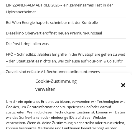
LIPIZZANER-ALMABTRIEB 2026 – ein gemeinsames Fest in der
Lipizzanerheimat
Bei Wien Energie haperts scheinbar mit der Kontrolle
Dieselkino Oberwart eröffnet neuen Premium-Kinosaal
Die Post bringt allen was
FPÖ – Schnedlitz: „Bablers Eingriffe in die Privatsphäre gehen zu weit
– den Staat geht es nichts an, wer zuhause auf YouPorn & Co surft!“
Zurzeit sind gefakte A1-Rechnungen online unterwegs
Cookie-Zustimmung
Salzburgs Juden und ihre Sicherheit: „Erst nach einem Anschlag wäre
verwalten
die Gefahr endlich konkret!“
Biologisches Wunder in Ceuta
Um dir ein optimales Erlebnis zu bieten, verwenden wir Technologien wie
Cookies, um Geräteinformationen zu speichern und/oder darauf
Ein vermeintliches Abschiebemärchen
zuzugreifen. Wenn du diesen Technologien zustimmst, können wir Daten
wie das Surfverhalten oder eindeutige IDs auf dieser Website
verarbeiten. Wenn du deine Zustimmung nicht erteilst oder zurückziehst,
können bestimmte Merkmale und Funktionen beeinträchtigt werden.
Archiv