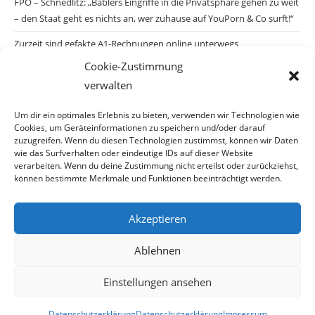
FPÖ – Schnedlitz: „Bablers Eingriffe in die Privatsphäre gehen zu weit
– den Staat geht es nichts an, wer zuhause auf YouPorn & Co surft!“
Zurzeit sind gefakte A1-Rechnungen online unterwegs
Cookie-Zustimmung
Salzburgs Juden und ihre Sicherheit: „Erst nach einem Anschlag wäre
verwalten
die Gefahr endlich konkret!“
Biologisches Wunder in Ceuta
Um dir ein optimales Erlebnis zu bieten, verwenden wir Technologien wie
Cookies, um Geräteinformationen zu speichern und/oder darauf
Ein vermeintliches Abschiebemärchen
zuzugreifen. Wenn du diesen Technologien zustimmst, können wir Daten
wie das Surfverhalten oder eindeutige IDs auf dieser Website
verarbeiten. Wenn du deine Zustimmung nicht erteilst oder zurückziehst,
können bestimmte Merkmale und Funktionen beeinträchtigt werden.
Archiv
Akzeptieren
Ablehnen
Einstellungen ansehen
© Copyright 2026 · Auch Ihre Information ist uns wichtig! Haben Sie eine
Datenschutzerklärung
Datenschutzerklärung
Impressum