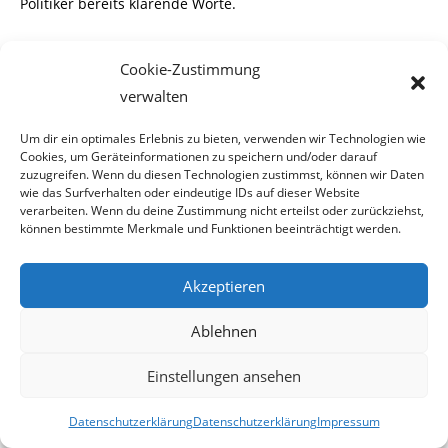
Politiker bereits klärende Worte.
Cookie-Zustimmung
Wirtschaftsminister Mitterlehner ließ durchklingen das man
verwalten
bereits an Details zur
Um dir ein optimales Erlebnis zu bieten, verwenden wir Technologien wie
geplanten Verschrottungsprämie arbeite. Diese Prämie soll
Cookies, um Geräteinformationen zu speichern und/oder darauf
den Neuwagenverkauf an-
zuzugreifen. Wenn du diesen Technologien zustimmst, können wir Daten
wie das Surfverhalten oder eindeutige IDs auf dieser Website
kurbeln. Ob die Höhe von 2.500,- Euro zu hoch sei ist noch
verarbeiten. Wenn du deine Zustimmung nicht erteilst oder zurückziehst,
im Unklaren.
können bestimmte Merkmale und Funktionen beeinträchtigt werden.
Bundeskanzler Werner Faymann ist dafür, daß die
Akzeptieren
Automobilbranche 50% der Kosten über-
nimmt. Wenn nicht, werde es keine Verschrottungsprämie
Ablehnen
geben, so Faymann, zeigte sich
aber optimistisch, daß es zu einer Einigung mit Handel und
Einstellungen ansehen
Industrie zu kommen wird.
Die Verhandlungen seien zwar noch nicht
Datenschutzerklärung
Datenschutzerklärung
Impressum
abgeschlossen,aber er könne sich vorstellen,