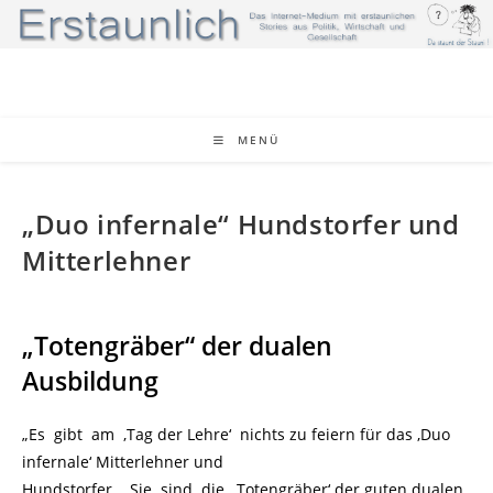
Zum
Inhalt
springen
MENÜ
„Duo infernale“ Hundstorfer und
Mitterlehner
„Totengräber“ der dualen
Ausbildung
„Es gibt am ‚Tag der Lehre‘ nichts zu feiern für das ‚Duo
infernale‘ Mitterlehner und
Hundstorfer. Sie sind die ‚Totengräber‘ der guten dualen