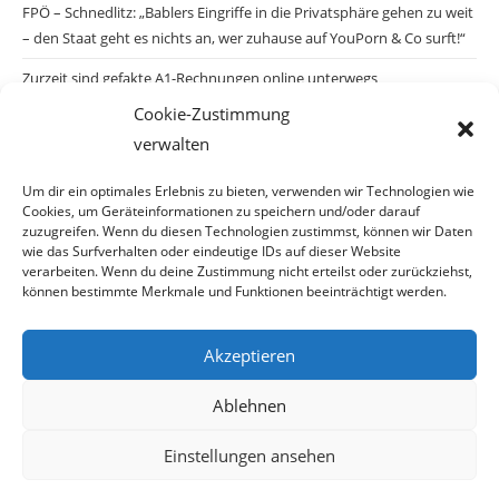
FPÖ – Schnedlitz: „Bablers Eingriffe in die Privatsphäre gehen zu weit
– den Staat geht es nichts an, wer zuhause auf YouPorn & Co surft!“
Zurzeit sind gefakte A1-Rechnungen online unterwegs
Cookie-Zustimmung
Salzburgs Juden und ihre Sicherheit: „Erst nach einem Anschlag wäre
verwalten
die Gefahr endlich konkret!“
Biologisches Wunder in Ceuta
Um dir ein optimales Erlebnis zu bieten, verwenden wir Technologien wie
Cookies, um Geräteinformationen zu speichern und/oder darauf
Ein vermeintliches Abschiebemärchen
zuzugreifen. Wenn du diesen Technologien zustimmst, können wir Daten
wie das Surfverhalten oder eindeutige IDs auf dieser Website
verarbeiten. Wenn du deine Zustimmung nicht erteilst oder zurückziehst,
können bestimmte Merkmale und Funktionen beeinträchtigt werden.
Archiv
Akzeptieren
Archiv
Ablehnen
Einstellungen ansehen
© Copyright 2026 · Auch Ihre Information ist uns wichtig! Haben Sie eine