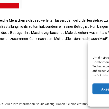
eiche Menschen sich dazu verleiten lassen, den geforderten Betrag zu
n Bestellung nichts zu tun hat, sondern ein reiner Betrug ist. Nun klingen
ss diese Betrüger ihre Masche zig-tausende Male abziehen, was mittels M
mchen zusammen. Ganz nach dem Motto: „Kleinvieh macht auch Mist!“
Um dir ein 
Geräteinfor
Technologie
auf dieser 
zurückziehs
Akze
6 · Auch Ihre Information ist uns wichtig! Haben Sie eine erstaunliche Story: Mail