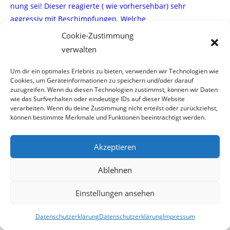
nung sei! Dieser reagierte ( wie vorhersehbar) sehr
aggressiv mit Beschimpfungen. Welche
Cookie-Zustimmung
Emotionen solche Situationen auslösen braucht man nicht
verwalten
näher zu beschreiben.
Um dir ein optimales Erlebnis zu bieten, verwenden wir Technologien wie
Danach wurde auch noch eine zweite Montage
Cookies, um Geräteinformationen zu speichern und/oder darauf
zuzugreifen. Wenn du diesen Technologien zustimmst, können wir Daten
herübergefahren…
wie das Surfverhalten oder eindeutige IDs auf dieser Website
verarbeiten. Wenn du deine Zustimmung nicht erteilst oder zurückziehst,
Abgesehen vom Verstoß gegen sämtliche Regeln entwickelt
können bestimmte Merkmale und Funktionen beeinträchtigt werden.
sich Resignation bei uns March-
Akzeptieren
fischern, was bei weiteren nicht handeln unweigerlich dazu
führt , daß in Zukunft die Anzahl
Ablehnen
der Fischer in unserem Verein abnehmen wird!
Einstellungen ansehen
Abschließend möchte ich noch erwähnen, daß ich
Datenschutzerklärung
Datenschutzerklärung
Impressum
persönlich die Zeit in meiner Fischerhütte