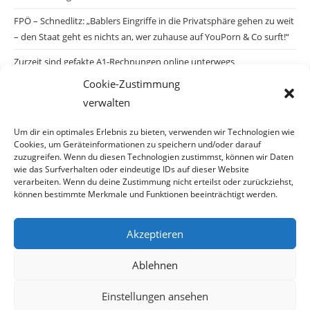
FPÖ – Schnedlitz: „Bablers Eingriffe in die Privatsphäre gehen zu weit
– den Staat geht es nichts an, wer zuhause auf YouPorn & Co surft!“
Zurzeit sind gefakte A1-Rechnungen online unterwegs
Cookie-Zustimmung
Salzburgs Juden und ihre Sicherheit: „Erst nach einem Anschlag wäre
verwalten
die Gefahr endlich konkret!“
Biologisches Wunder in Ceuta
Um dir ein optimales Erlebnis zu bieten, verwenden wir Technologien wie
Cookies, um Geräteinformationen zu speichern und/oder darauf
Ein vermeintliches Abschiebemärchen
zuzugreifen. Wenn du diesen Technologien zustimmst, können wir Daten
wie das Surfverhalten oder eindeutige IDs auf dieser Website
verarbeiten. Wenn du deine Zustimmung nicht erteilst oder zurückziehst,
können bestimmte Merkmale und Funktionen beeinträchtigt werden.
Archiv
Akzeptieren
Archiv
Ablehnen
Einstellungen ansehen