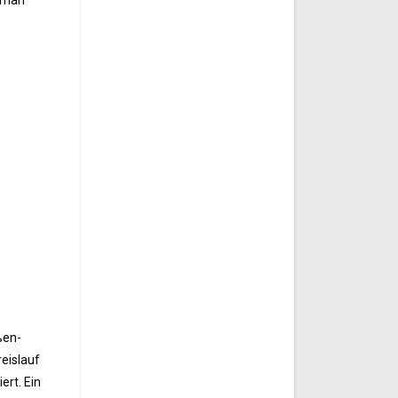
, man
ßen-
eislauf
ert. Ein