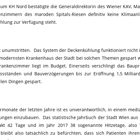
um KH Nord bestätigte die Generaldirektorin des Wiener KAV, Ma
tenzimmern des maroden Spitals-Riesen definitiv keine Klimaanl
hlung zur Verfügung steht.
ht unumstritten. Das System der Deckenkühlung funktioniert nicht
 modernsten Krankenhaus der Stadt bei solchen Themen gespart 
ankenzimmer liegt im Budget. Einerseits verschlingt das Baupr
issständen und Bauverzögerungen bis zur Eröffnung 1,5 Milliar
ellen Dingen gespart.
rmonate der letzten Jahre ist es unverantwortlich, in einem medi
ngen einzubauen. Das statistische Jahrbuch der Stadt Wien aus
akt 42 Tage und im Jahr 2017 38 sogenannte Hitzetage, also 
eibt also tatsächlich zu befürchten, dass sich Patienten ihre