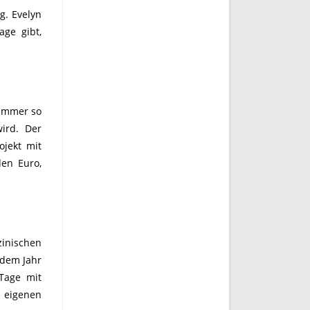
g. Evelyn
age gibt,
 immer so
wird. Der
ojekt mit
den Euro,
zinischen
 dem Jahr
Tage mit
n eigenen