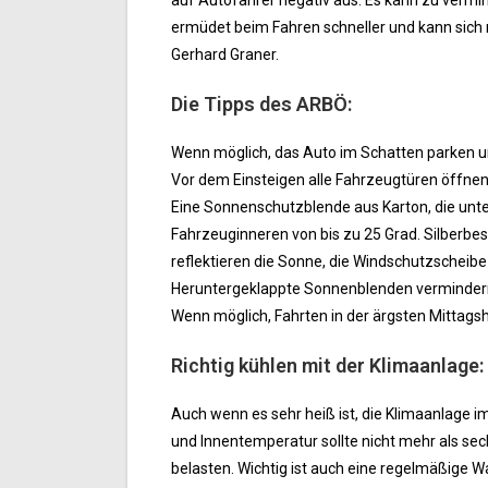
auf Autofahrer negativ aus. Es kann zu ve
ermüdet beim Fahren schneller und kann sich ni
Gerhard Graner.
Die Tipps des ARBÖ:
Wenn möglich, das Auto im Schatten parken und
Vor dem Einsteigen alle Fahrzeugtüren öffnen
Eine Sonnenschutzblende aus Karton, die unter
Fahrzeuginneren von bis zu 25 Grad. Silberbe
reflektieren die Sonne, die Windschutzscheib
Heruntergeklappte Sonnenblenden vermindern 
Wenn möglich, Fahrten in der ärgsten Mittags
Richtig kühlen mit der Klimaanlage:
Auch wenn es sehr heiß ist, die Klimaanlage i
und Innentemperatur sollte nicht mehr als se
belasten. Wichtig ist auch eine regelmäßige W