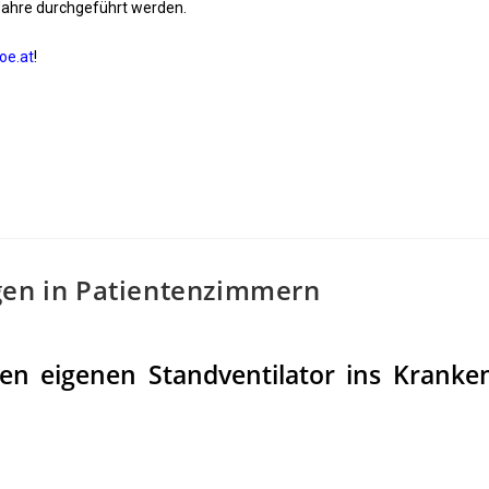
 Jahre durchgeführt werden.
oe.at
!
gen in Patientenzimmern
ren eigenen Standventilator ins Kranke