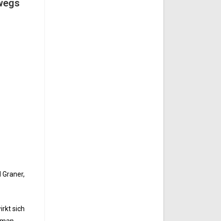
wegs
 Graner,
rkt sich