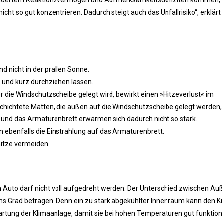
rmindertem Reaktionsvermögen und Aufmerksamkeitsdefiziten kommen
cht so gut konzentrieren. Dadurch steigt auch das Unfallrisiko“, erklärt
 nicht in der prallen Sonne.
 und kurz durchziehen lassen.
 die Windschutzscheibe gelegt wird, bewirkt einen »Hitzeverlust« im
schichtete Matten, die außen auf die Windschutzscheibe gelegt werden,
e und das Armaturenbrett erwärmen sich dadurch nicht so stark.
ebenfalls die Einstrahlung auf das Armaturenbrett.
hitze vermeiden.
m Auto darf nicht voll aufgedreht werden. Der Unterschied zwischen Au
chs Grad betragen. Denn ein zu stark abgekühlter Innenraum kann den Kr
artung der Klimaanlage, damit sie bei hohen Temperaturen gut funktioni