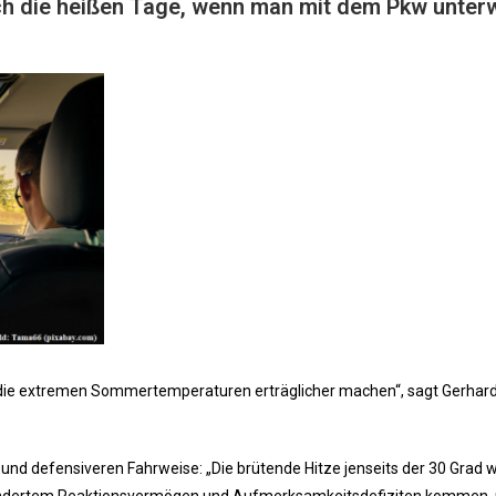
h die heißen Tage, wenn man mit dem Pkw unter
h die extremen Sommertemperaturen erträglicher machen“, sagt Gerhard
und defensiveren Fahrweise: „Die brütende Hitze jenseits der 30 Grad wi