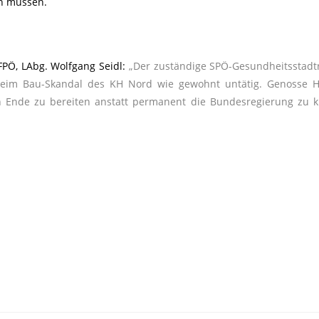
n müssen.
PÖ, LAbg. Wolfgang Seidl:
„Der zuständige SPÖ-Gesundheitsstadtr
beim Bau-Skandal des KH Nord wie gewohnt untätig. Genosse H
 Ende zu bereiten anstatt permanent die Bundesregierung zu kr