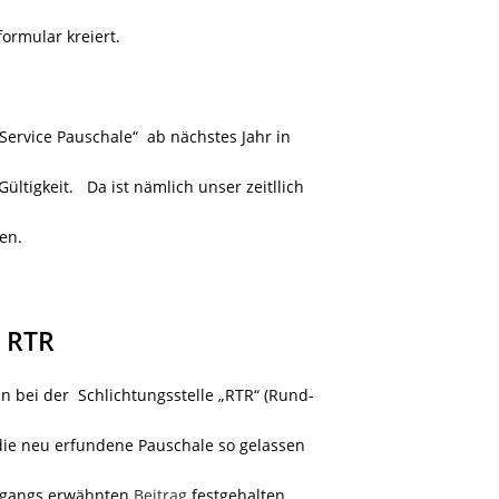
ormular kreiert.
Service Pauschale“ ab nächstes Jahr in
Gültigkeit. Da ist nämlich unser zeitllich
en.
i RTR
an bei der Schlichtungsstelle „RTR“ (Rund-
ie neu erfundene Pauschale so gelassen
ngangs erwähnten
Beitrag
festgehalten.