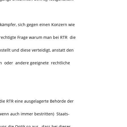
lkämpfer, sich gegen einen Konzern wie
berechtigte Frage warum man bei RTR
die
stellt und diese verteidigt, anstatt den
 oder andere geeignete rechtliche
die RTR eine ausgelagerte Behörde der
(wenn auch immer bestritten)
Staats-
 uns die Optik so aus, dass bei dieser