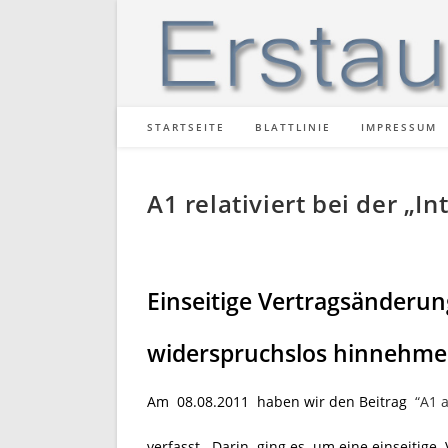
Zum
Inhalt
springen
STARTSEITE
BLATTLINIE
IMPRESSUM
A1 relativiert bei der „I
Einseitige Vertragsänderun
widerspruchslos hinnehme
Am 08.08.2011
haben wir den Beitrag
“A1 
verfasst. Darin ging es um eine einseitig