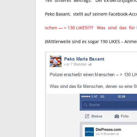
Teil unseres Beitrags. Der Ex-Berufsjugendl
Peko Baxant, stellt auf seinem Facebook-Ac
schen — > 130 LIKES!!?? Was sind das für 
(Mittlerweile sind es sogar 190 LIKES – Anme