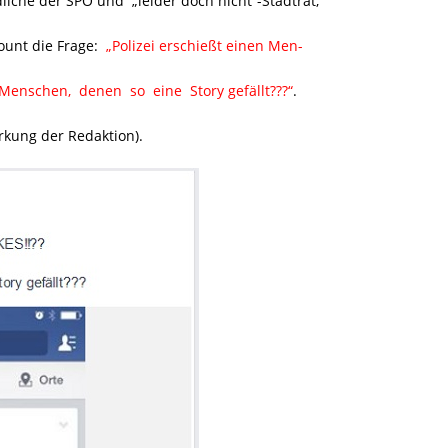
iche der SPÖ und „leider doch nicht“-Stadtrat,
count die Frage:
„Polizei erschießt einen Men-
Menschen, denen so eine Story gefällt???“
.
rkung der Redaktion).