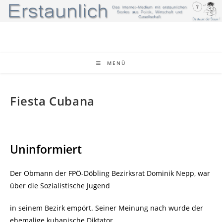
Zum
Inhalt
springen
MENÜ
Fiesta Cubana
Uninformiert
Der Obmann der FPÖ-Döbling Bezirksrat Dominik Nepp, war
über die Sozialistische Jugend
in seinem Bezirk empört. Seiner Meinung nach wurde der
ehemalige kubanische Diktator