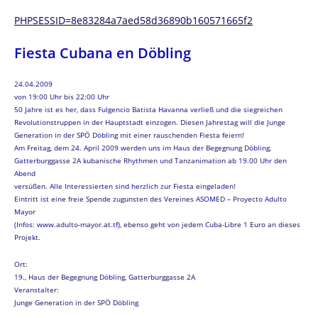
PHPSESSID=8e83284a7aed58d36890b160571665f2
Fiesta Cubana en Döbling
24.04.2009
von 19:00 Uhr bis 22:00 Uhr
50 Jahre ist es her, dass Fulgencio Batista Havanna verließ und die siegreichen
Revolutionstruppen in der Hauptstadt einzogen. Diesen Jahrestag will die Junge
Generation in der SPÖ Döbling mit einer rauschenden Fiesta feiern!
Am Freitag, dem 24. April 2009 werden uns im Haus der Begegnung Döbling,
Gatterburggasse 2A kubanische Rhythmen und Tanzanimation ab 19.00 Uhr den
Abend
versüßen. Alle Interessierten sind herzlich zur Fiesta eingeladen!
Eintritt ist eine freie Spende zugunsten des Vereines ASOMED – Proyecto Adulto
Mayor
(Infos: www.adulto-mayor.at.tf), ebenso geht von jedem Cuba-Libre 1 Euro an dieses
Projekt.
Ort:
19., Haus der Begegnung Döbling, Gatterburggasse 2A
Veranstalter:
Junge Generation in der SPÖ Döbling