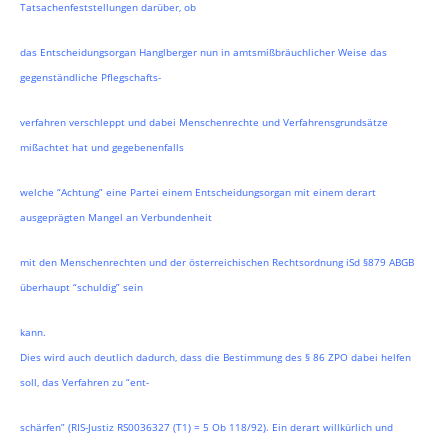
Tatsachenfeststellungen darüber, ob
das Entscheidungsorgan Hanglberger nun in amtsmißbräuchlicher Weise das
gegenständliche Pflegschafts-
verfahren verschleppt und dabei Menschenrechte und Verfahrensgrundsätze
mißachtet hat und gegebenenfalls
welche “Achtung” eine Partei einem Entscheidungsorgan mit einem derart
ausgeprägten Mangel an Verbundenheit
mit den Menschenrechten und der österreichischen Rechtsordnung iSd §879 ABGB
überhaupt “schuldig” sein
kann.
Dies wird auch deutlich dadurch, dass die Bestimmung des § 86 ZPO dabei helfen
soll, das Verfahren zu “ent-
schärfen” (RIS-Justiz RS0036327 (T1) = 5 Ob 118/92). Ein derart willkürlich und