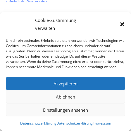
außerhalb der Gesetze agier-
endes Entscheidungsorgan wird diesen Zweck wohl kaum erfüllen können, weshalb
Cookie-Zustimmung
auch aus diesem Grunde
verwalten
die Verhängung einer Ornungsstrafe unzulässig ist. Wohl nicht ganz umsonst wurden
Um dir ein optimales Erlebnis zu bieten, verwenden wir Technologien wie
zum Schutz der Parteien
Cookies, um Geräteinformationen zu speichern und/oder darauf
zuzugreifen. Wenn du diesen Technologien zustimmst, können wir Daten
vor allzu selbstherrlich und/oder willkürlich agierenden Entscheidungsoganen die
wie das Surfverhalten oder eindeutige IDs auf dieser Website
verarbeiten. Wenn du deine Zustimmung nicht erteilst oder zurückziehst,
Verfahrensgesetze und der
können bestimmte Merkmale und Funktionen beeinträchtigt werden.
Tatbestand des § 302 StGB geschaffen (RIS-Justiz RS0082350).
Akzeptieren
Da das Verfahren aus den oben geschilderten Gründen an einem Feststellungs- und
Begründungsmangel
Ablehnen
leidet ist es daher mangelhaft geblieben.
Einstellungen ansehen
Des weiteren ist das Verfahren von einer falschen Rechtsauslegung gekennzeichnet.
Wie bereits Eingangs
Datenschutzerklärung
Datenschutzerklärung
Impressum