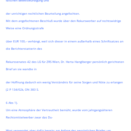
falschen Beweiswürdigung und
der unrichtigen rechtlichen Beurteilung angefochten.
Mit dem angefochtenen Beschluß wurde über den Rekurswerber auf rechtswidrige
Weise eine Ordnungsstrafe
über EUR 100,– verhängt, weil sich dieser in einem außerhalb eines Schriftsatzes an
die Berichterstatterin des
Rekurssenates 42 des LG für ZRS Wien, Dr. Herta Hanglberger persönlich gerichteten
Brief an sie wandte in
der Hoffnung dadurch ein wenig Verständnis für seine Sorgen und Nöte zu erlangen
(2 P 134/02k, ON 383 S.
6 Abs 1).
Um eine Atmosphäre der Vertrautheit bemüht, wurde vom jahrgangsälteren
Rechtsmittelwerber zwar das Du-
Wort verwendet aber dafür bereits am Anfang des persönlichen Briefes um