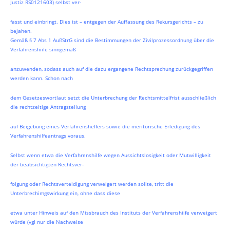
Justiz RS0121603) selbst ver-
fasst und einbringt. Dies ist – entgegen der Auffassung des Rekursgerichts – zu
bejahen.
Gemäß § 7 Abs 1 AußStrG sind die Bestimmungen der Zivilprozessordnung über die
Verfahrenshiife sinngemäß
anzuwenden, sodass auch auf die dazu ergangene Rechtsprechung zurückgegriffen
werden kann. Schon nach
dem Gesetzeswortlaut setzt die Unterbrechung der Rechtsmittelfrist ausschließlich
die rechtzeitige Antragstellung
auf Beigebung eines Verfahrenshelfers sowie die meritorische Erledigung des
Verfahrenshilfeantrags voraus.
Selbst wenn etwa die Verfahrenshilfe wegen Aussichtslosigkeit oder Mutwilligkeit
der beabsichtigten Rechtsver-
folgung oder Rechtsverteidigung verweigert werden sollte, tritt die
Unterbrechimgswirkung ein, ohne dass diese
etwa unter Hinweis auf den Missbrauch des Instituts der Verfahrenshiife verweigert
würde (vgl nur die Nachweise