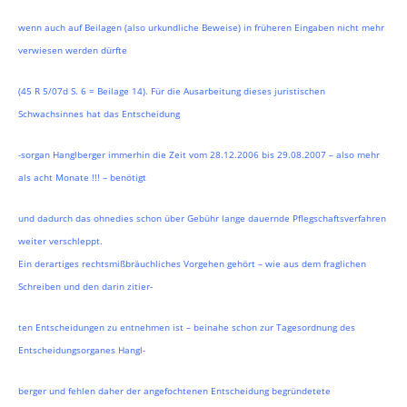
wenn auch auf Beilagen (also urkundliche Beweise) in früheren Eingaben nicht mehr
verwiesen werden dürfte
(45 R 5/07d S. 6 = Beilage 14). Für die Ausarbeitung dieses juristischen
Schwachsinnes hat das Entscheidung
-sorgan Hanglberger immerhin die Zeit vom 28.12.2006 bis 29.08.2007 – also mehr
als acht Monate !!! – benötigt
und dadurch das ohnedies schon über Gebühr lange dauernde Pflegschaftsverfahren
weiter verschleppt.
Ein derartiges rechtsmißbräuchliches Vorgehen gehört – wie aus dem fraglichen
Schreiben und den darin zitier-
ten Entscheidungen zu entnehmen ist – beinahe schon zur Tagesordnung des
Entscheidungsorganes Hangl-
berger und fehlen daher der angefochtenen Entscheidung begründetete