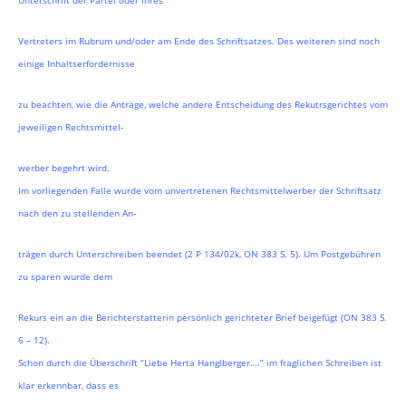
Unterschrift der Partei oder ihres
Vertreters im Rubrum und/oder am Ende des Schriftsatzes. Des weiteren sind noch
einige Inhaltserfordernisse
zu beachten, wie die Anträge, welche andere Entscheidung des Rekutrsgerichtes vom
jeweiligen Rechtsmittel-
werber begehrt wird.
Im vorliegenden Falle wurde vom unvertretenen Rechtsmittelwerber der Schriftsatz
nach den zu stellenden An-
trägen durch Unterschreiben beendet (2 P 134/02k, ON 383 S. 5). Um Postgebühren
zu sparen wurde dem
Rekurs ein an die Berichterstatterin persönlich gerichteter Brief beigefügt (ON 383 S.
6 – 12).
Schon durch die Überschrift “Liebe Herta Hanglberger….” im fraglichen Schreiben ist
klar erkennbar, dass es