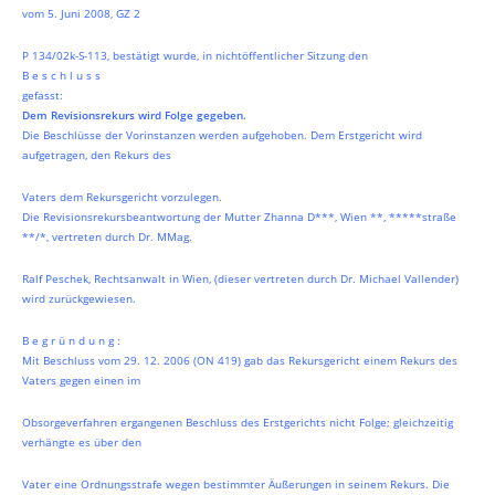
vom 5. Juni 2008, GZ 2
P 134/02k-S-113, bestätigt wurde, in nichtöffentlicher Sitzung den
B e s c h l u s s
gefasst:
Dem Revisionsrekurs wird Folge gegeben.
Die Beschlüsse der Vorinstanzen werden aufgehoben. Dem Erstgericht wird
aufgetragen, den Rekurs des
Vaters dem Rekursgericht vorzulegen.
Die Revisionsrekursbeantwortung der Mutter Zhanna D***, Wien **, *****straße
**/*, vertreten durch Dr. MMag.
Ralf Peschek, Rechtsanwalt in Wien, (dieser vertreten durch Dr. Michael Vallender)
wird zurückgewiesen.
B e g r ü n d u n g :
Mit Beschluss vom 29. 12. 2006 (ON 419) gab das Rekursgericht einem Rekurs des
Vaters gegen einen im
Obsorgeverfahren ergangenen Beschluss des Erstgerichts nicht Folge; gleichzeitig
verhängte es über den
Vater eine Ordnungsstrafe wegen bestimmter Äußerungen in seinem Rekurs. Die