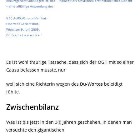
Rekursgericht vorzulegen ist, das – insoweit als funktionell erstinstanzliches Gericht
– eine allfällige Anwendung des
§ 50 AußStrG zu prüfen hat.
Oberster Gerichtshof,
Wien, am 9. Juni 2009.
Dr. G e r s t e n e c k e r
Es ist wohl traurige Tatsache, dass sich der OGH mit so einer
Causa befassen musste, nur
weil sich eine Richterin wegen des
Du-Wortes
beleidigt
fühlte.
Zwischenbilanz
Was ist bis jetzt in den 3(!) Jahren geschehen, in denen man
versuchte den gigantischen