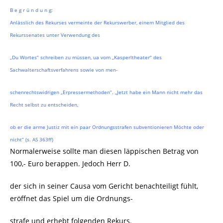
B e g r ü n d u n g:
Anlässlich des Rekurses vermeinte der Rekurswerber, einem Mitglied des
Rekurssenates unter Verwendung des
„Du Wortes“ schreiben zu müssen, ua vom „Kasperltheater“ des
Sachwalterschaftsverfahrens sowie von men-
schenrechtswidrigen „Erpressermethoden“. „Jetzt habe ein Mann nicht mehr das
Recht selbst zu entscheiden,
ob er die arme Justiz mit ein paar Ordnungsstrafen subventionieren Möchte oder
nicht“ (s. AS 363ff)
Normalerweise sollte man diesen läppischen Betrag von
100,- Euro berappen. Jedoch Herr D.
der sich in seiner Causa vom Gericht benachteiligt fühlt,
eröffnet das Spiel um die Ordnungs-
strafe und erhebt folgenden Rekurs.