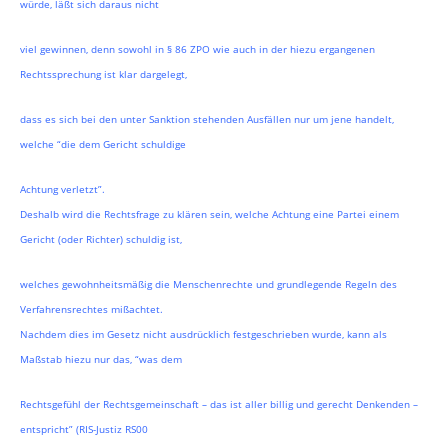
würde, läßt sich daraus nicht
viel gewinnen, denn sowohl in § 86 ZPO wie auch in der hiezu ergangenen
Rechtssprechung ist klar dargelegt,
dass es sich bei den unter Sanktion stehenden Ausfällen nur um jene handelt,
welche “die dem Gericht schuldige
Achtung verletzt”.
Deshalb wird die Rechtsfrage zu klären sein, welche Achtung eine Partei einem
Gericht (oder Richter) schuldig ist,
welches gewohnheitsmäßig die Menschenrechte und grundlegende Regeln des
Verfahrensrechtes mißachtet.
Nachdem dies im Gesetz nicht ausdrücklich festgeschrieben wurde, kann als
Maßstab hiezu nur das, “was dem
Rechtsgefühl der Rechtsgemeinschaft – das ist aller billig und gerecht Denkenden –
entspricht” (RIS-Justiz RS00