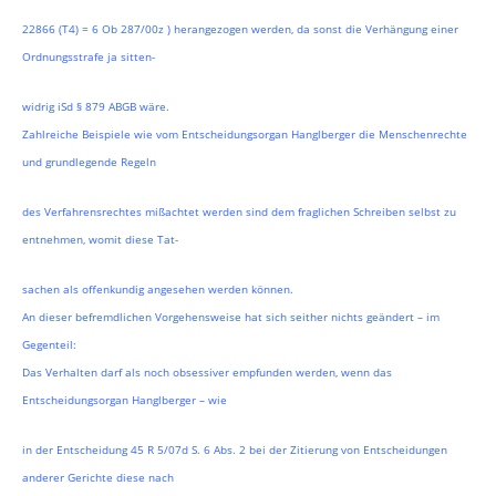
22866 (T4) = 6 Ob 287/00z ) herangezogen werden, da sonst die Verhängung einer
Ordnungsstrafe ja sitten-
widrig iSd § 879 ABGB wäre.
Zahlreiche Beispiele wie vom Entscheidungsorgan Hanglberger die Menschenrechte
und grundlegende Regeln
des Verfahrensrechtes mißachtet werden sind dem fraglichen Schreiben selbst zu
entnehmen, womit diese Tat-
sachen als offenkundig angesehen werden können.
An dieser befremdlichen Vorgehensweise hat sich seither nichts geändert – im
Gegenteil:
Das Verhalten darf als noch obsessiver empfunden werden, wenn das
Entscheidungsorgan Hanglberger – wie
in der Entscheidung 45 R 5/07d S. 6 Abs. 2 bei der Zitierung von Entscheidungen
anderer Gerichte diese nach