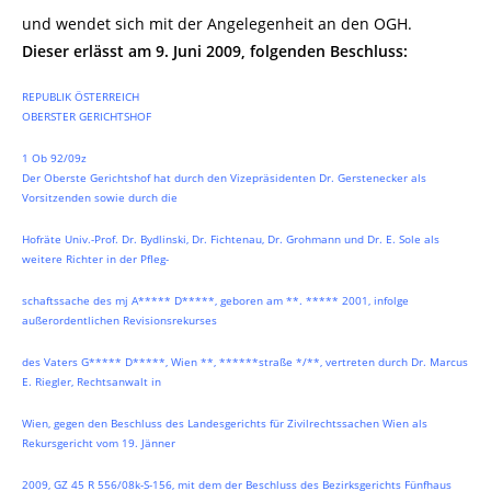
und wendet sich mit der Angelegenheit an den OGH.
Dieser erlässt am 9. Juni 2009, folgenden Beschluss:
REPUBLIK ÖSTERREICH
OBERSTER GERICHTSHOF
1 Ob 92/09z
Der Oberste Gerichtshof hat durch den Vizepräsidenten Dr. Gerstenecker als
Vorsitzenden sowie durch die
Hofräte Univ.-Prof. Dr. Bydlinski, Dr. Fichtenau, Dr. Grohmann und Dr. E. Sole als
weitere Richter in der Pfleg-
schaftssache des mj A***** D*****, geboren am **. ***** 2001, infolge
außerordentlichen Revisionsrekurses
des Vaters G***** D*****, Wien **, ******straße */**, vertreten durch Dr. Marcus
E. Riegler, Rechtsanwalt in
Wien, gegen den Beschluss des Landesgerichts für Zivilrechtssachen Wien als
Rekursgericht vom 19. Jänner
2009, GZ 45 R 556/08k-S-156, mit dem der Beschluss des Bezirksgerichts Fünfhaus