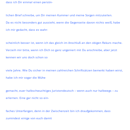
dass ich Dir einmal einen persön-
lichen Brief schreibe, um Dir meinen Kummer und meine Sorgen mitzuteilen.
Da es nicht besonders gut aussieht, wenn die Gegenseite davon nichts weiß, habe
ich mir gedacht, dass es wahr-
scheinlich besser ist, wenn ich das gleich im Anschluß an den obigen Rekurs mache.
Verzeih mir bitte, wenn ich Dich so ganz ungeniert mit Du anschreibe, aber jetzt
kennen wir uns doch schon so
viele Jahre. Wie Du sicher in meinen zahlreichen Schriftsätzen bemerkt haben wirst,
habe ich mir sogar die Mühe
gemacht, euer halbschwuchtiges Juristendeutsch – wenn auch nur halbwegs – zu
erlernen. Eine gar nicht so ein-
faches Unterfangen, denn in der Zwischenzeit bin ich draufgekommen, dass
zumindest einige von euch damit