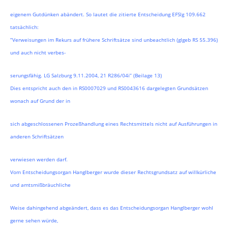
eigenem Gutdünken abändert. So lautet die zitierte Entscheidung EFSlg 109.662
tatsächlich:
“Verweisungen im Rekurs auf frühere Schriftsätze sind unbeachtlich (glgeb RS 55.396)
und auch nicht verbes-
serungsfähig. LG Salzburg 9.11.2004, 21 R286/04i” (Beilage 13)
Dies entspricht auch den in RS0007029 und RS0043616 dargelegten Grundsätzen
wonach auf Grund der in
sich abgeschlossenen Prozeßhandlung eines Rechtsmittels nicht auf Ausführungen in
anderen Schriftsätzen
verwiesen werden darf.
Vom Entscheidungsorgan Hanglberger wurde dieser Rechtsgrundsatz auf willkürliche
und amtsmißbräuchliche
Weise dahingehend abgeändert, dass es das Entscheidungsorgan Hanglberger wohl
gerne sehen würde,