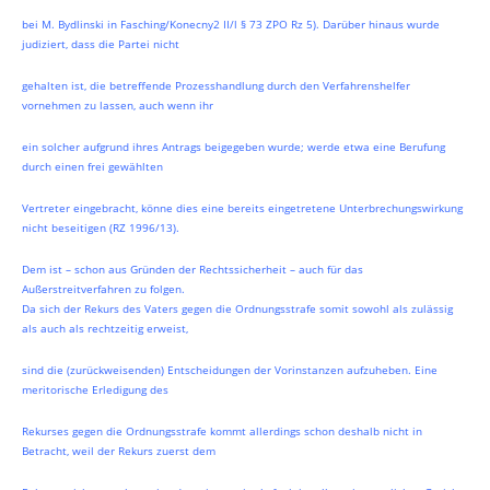
bei M. Bydlinski in Fasching/Konecny2 II/l § 73 ZPO Rz 5). Darüber hinaus wurde
judiziert, dass die Partei nicht
gehalten ist, die betreffende Prozesshandlung durch den Verfahrenshelfer
vornehmen zu lassen, auch wenn ihr
ein solcher aufgrund ihres Antrags beigegeben wurde; werde etwa eine Berufung
durch einen frei gewählten
Vertreter eingebracht, könne dies eine bereits eingetretene Unterbrechungswirkung
nicht beseitigen (RZ 1996/13).
Dem ist – schon aus Gründen der Rechtssicherheit – auch für das
Außerstreitverfahren zu folgen.
Da sich der Rekurs des Vaters gegen die Ordnungsstrafe somit sowohl als zulässig
als auch als rechtzeitig erweist,
sind die (zurückweisenden) Entscheidungen der Vorinstanzen aufzuheben. Eine
meritorische Erledigung des
Rekurses gegen die Ordnungsstrafe kommt allerdings schon deshalb nicht in
Betracht, weil der Rekurs zuerst dem