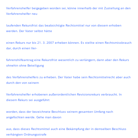
Verfahrenshelfer beigegeben worden sei, könne innerhalb der mit Zustellung an den
Verfahrenshelfer neu
laufenden Rekursfrist das beabsichtigte Rechtsmittel nur von diesem erhoben
werden. Der Vater selbst hätte
einen Rekurs nur bis 21. 3. 2007 erheben können. Es stellte einen Rechtsmissbrauch
dar, durch einen Ver-
fahrenshilfeantrag eine Rekursfrist wesentlich zu verlängern, dann aber den Rekurs
ohnehin ohne Beteiligung
des Verfahrenshelfers zu erheben. Der Vater habe sein Rechtsmittelrecht aber auch
durch den von seinem
Verfahrenshelfer erhobenen außerordentlichen Revisionsrekurs verbraucht. In
diesem Rekurs sei ausgeführt
worden, dass der bezeichnete Beschluss seinem gesamten Umfang nach
angefochten werde. Gehe man davon
aus, dass dieses Rechtsmittel auch eine Bekämpfung der in demselben Beschluss
verhängten Ordnungsstrafe