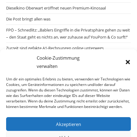
Dieselkino Oberwart eröffnet neuen Premium-Kinosaal
Die Post bringt allen was
FPÖ – Schnedlitz: „Bablers Eingriffe in die Privatsphäre gehen zu weit
– den Staat geht es nichts an, wer zuhause auf YouPorn & Co surft!“
Zurzeit sind gefakte A1-Rechnungen online unterwegs
Cookie-Zustimmung
Salzburgs Juden und ihre Sicherheit: „Erst nach einem Anschlag wäre
verwalten
die Gefahr endlich konkret!“
Biologisches Wunder in Ceuta
Um dir ein optimales Erlebnis zu bieten, verwenden wir Technologien wie
Cookies, um Geräteinformationen zu speichern und/oder darauf
Ein vermeintliches Abschiebemärchen
zuzugreifen. Wenn du diesen Technologien zustimmst, können wir Daten
wie das Surfverhalten oder eindeutige IDs auf dieser Website
verarbeiten. Wenn du deine Zustimmung nicht erteilst oder zurückziehst,
können bestimmte Merkmale und Funktionen beeinträchtigt werden.
Archiv
Akzeptieren
Archiv