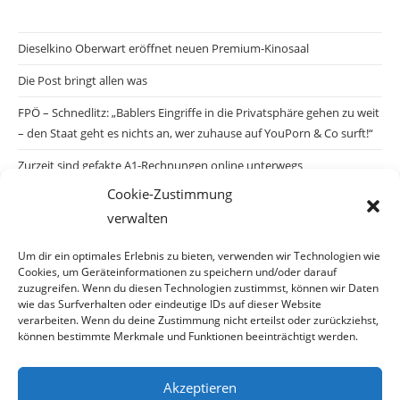
Dieselkino Oberwart eröffnet neuen Premium-Kinosaal
Die Post bringt allen was
FPÖ – Schnedlitz: „Bablers Eingriffe in die Privatsphäre gehen zu weit
– den Staat geht es nichts an, wer zuhause auf YouPorn & Co surft!“
Zurzeit sind gefakte A1-Rechnungen online unterwegs
Cookie-Zustimmung
Salzburgs Juden und ihre Sicherheit: „Erst nach einem Anschlag wäre
verwalten
die Gefahr endlich konkret!“
Biologisches Wunder in Ceuta
Um dir ein optimales Erlebnis zu bieten, verwenden wir Technologien wie
Cookies, um Geräteinformationen zu speichern und/oder darauf
Ein vermeintliches Abschiebemärchen
zuzugreifen. Wenn du diesen Technologien zustimmst, können wir Daten
wie das Surfverhalten oder eindeutige IDs auf dieser Website
verarbeiten. Wenn du deine Zustimmung nicht erteilst oder zurückziehst,
können bestimmte Merkmale und Funktionen beeinträchtigt werden.
Archiv
Akzeptieren
Archiv