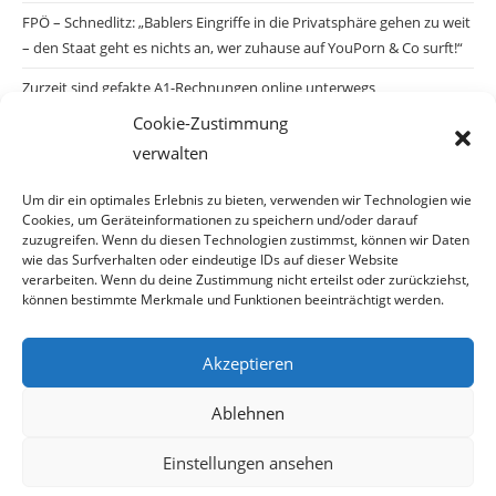
FPÖ – Schnedlitz: „Bablers Eingriffe in die Privatsphäre gehen zu weit
– den Staat geht es nichts an, wer zuhause auf YouPorn & Co surft!“
Zurzeit sind gefakte A1-Rechnungen online unterwegs
Cookie-Zustimmung
Salzburgs Juden und ihre Sicherheit: „Erst nach einem Anschlag wäre
verwalten
die Gefahr endlich konkret!“
Biologisches Wunder in Ceuta
Um dir ein optimales Erlebnis zu bieten, verwenden wir Technologien wie
Cookies, um Geräteinformationen zu speichern und/oder darauf
Ein vermeintliches Abschiebemärchen
zuzugreifen. Wenn du diesen Technologien zustimmst, können wir Daten
wie das Surfverhalten oder eindeutige IDs auf dieser Website
verarbeiten. Wenn du deine Zustimmung nicht erteilst oder zurückziehst,
können bestimmte Merkmale und Funktionen beeinträchtigt werden.
Archiv
Akzeptieren
Archiv
Ablehnen
Einstellungen ansehen