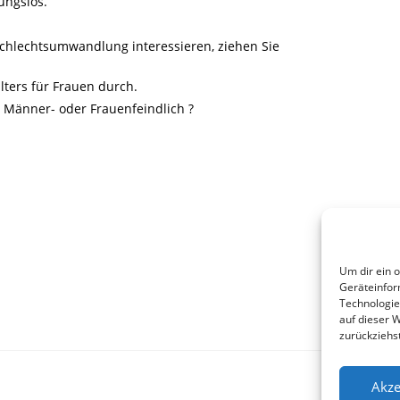
ungslos.
schlechtsumwandlung interessieren, ziehen Sie
ters für Frauen durch.
il Männer- oder Frauenfeindlich ?
Um dir ein 
Geräteinfor
Technologie
auf dieser 
zurückziehs
Akze