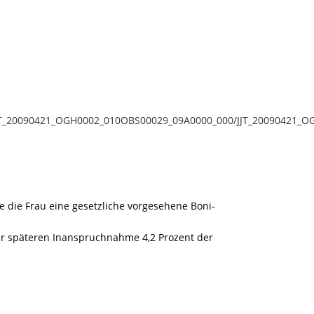
z/JJT_20090421_OGH0002_010OBS00029_09A0000_000/JJT_20090421_O
te die Frau eine gesetzliche vorgesehene Boni-
 der späteren Inanspruchnahme 4,2 Prozent der