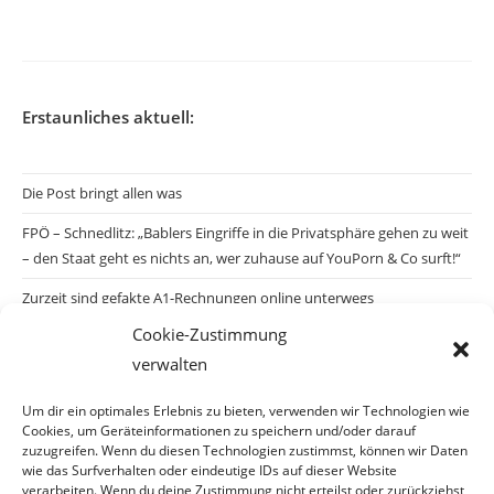
veröffentlicht:
Erstaunliches aktuell:
Die Post bringt allen was
FPÖ – Schnedlitz: „Bablers Eingriffe in die Privatsphäre gehen zu weit
– den Staat geht es nichts an, wer zuhause auf YouPorn & Co surft!“
Zurzeit sind gefakte A1-Rechnungen online unterwegs
Cookie-Zustimmung
Salzburgs Juden und ihre Sicherheit: „Erst nach einem Anschlag wäre
verwalten
die Gefahr endlich konkret!“
Biologisches Wunder in Ceuta
Um dir ein optimales Erlebnis zu bieten, verwenden wir Technologien wie
Cookies, um Geräteinformationen zu speichern und/oder darauf
Ein vermeintliches Abschiebemärchen
zuzugreifen. Wenn du diesen Technologien zustimmst, können wir Daten
wie das Surfverhalten oder eindeutige IDs auf dieser Website
verarbeiten. Wenn du deine Zustimmung nicht erteilst oder zurückziehst,