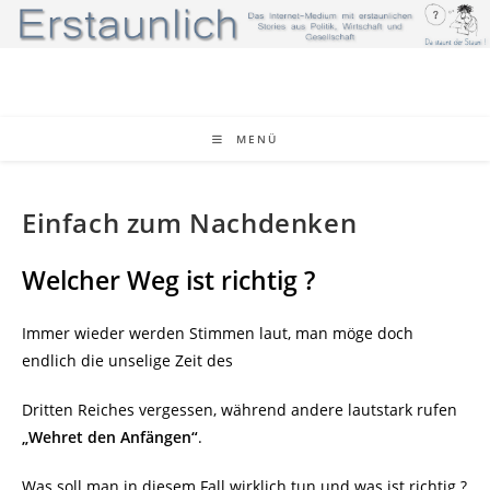
Zum
Inhalt
springen
MENÜ
Einfach zum Nachdenken
Welcher Weg ist richtig ?
Immer wieder werden Stimmen laut, man möge doch
endlich die unselige Zeit des
Dritten Reiches vergessen, während andere lautstark rufen
„Wehret den Anfängen“
.
Was soll man in diesem Fall wirklich tun und was ist richtig ?