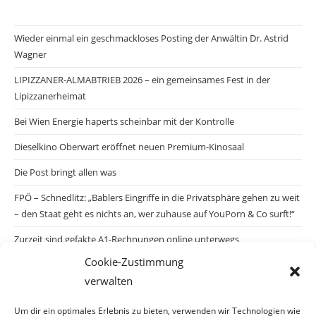
Wieder einmal ein geschmackloses Posting der Anwältin Dr. Astrid
Wagner
LIPIZZANER-ALMABTRIEB 2026 – ein gemeinsames Fest in der
Lipizzanerheimat
Bei Wien Energie haperts scheinbar mit der Kontrolle
Dieselkino Oberwart eröffnet neuen Premium-Kinosaal
Die Post bringt allen was
FPÖ – Schnedlitz: „Bablers Eingriffe in die Privatsphäre gehen zu weit
– den Staat geht es nichts an, wer zuhause auf YouPorn & Co surft!“
Zurzeit sind gefakte A1-Rechnungen online unterwegs
Cookie-Zustimmung
Salzburgs Juden und ihre Sicherheit: „Erst nach einem Anschlag wäre
verwalten
die Gefahr endlich konkret!“
Biologisches Wunder in Ceuta
Um dir ein optimales Erlebnis zu bieten, verwenden wir Technologien wie