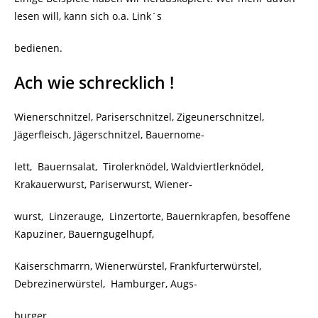
lesen will, kann sich o.a. Link´s
bedienen.
Ach wie schrecklich !
Wienerschnitzel, Pariserschnitzel, Zigeunerschnitzel,
Jägerfleisch, Jägerschnitzel, Bauernome-
lett,
Bauernsalat,
Tirolerknödel, Waldviertlerknödel,
Krakauerwurst, Pariserwurst, Wiener-
wurst,
Linzerauge,
Linzertorte, Bauernkrapfen, besoffene
Kapuziner, Bauerngugelhupf,
Kaiserschmarrn, Wienerwürstel, Frankfurterwürstel,
Debrezinerwürstel,
Hamburger, Augs-
burger.