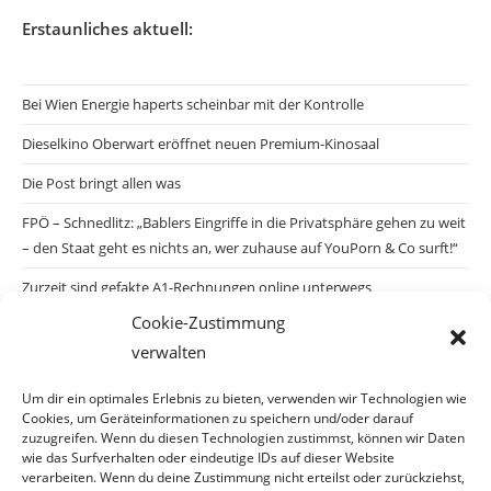
Erstaunliches aktuell:
Bei Wien Energie haperts scheinbar mit der Kontrolle
Dieselkino Oberwart eröffnet neuen Premium-Kinosaal
Die Post bringt allen was
FPÖ – Schnedlitz: „Bablers Eingriffe in die Privatsphäre gehen zu weit
– den Staat geht es nichts an, wer zuhause auf YouPorn & Co surft!“
Zurzeit sind gefakte A1-Rechnungen online unterwegs
Cookie-Zustimmung
Salzburgs Juden und ihre Sicherheit: „Erst nach einem Anschlag wäre
verwalten
die Gefahr endlich konkret!“
Biologisches Wunder in Ceuta
Um dir ein optimales Erlebnis zu bieten, verwenden wir Technologien wie
Cookies, um Geräteinformationen zu speichern und/oder darauf
Ein vermeintliches Abschiebemärchen
zuzugreifen. Wenn du diesen Technologien zustimmst, können wir Daten
wie das Surfverhalten oder eindeutige IDs auf dieser Website
verarbeiten. Wenn du deine Zustimmung nicht erteilst oder zurückziehst,