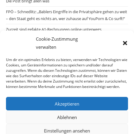
Die Post bringt allen was
FPÖ – Schnedlitz: „Bablers Eingriffe in die Privatsphäre gehen zu weit
– den Staat geht es nichts an, wer zuhause auf YouPorn & Co surft!“
Zurzeit sind gefakte A1-Rechnungen online unterwegs
Cookie-Zustimmung
Salzburgs Juden und ihre Sicherheit: „Erst nach einem Anschlag wäre
verwalten
die Gefahr endlich konkret!“
Biologisches Wunder in Ceuta
Um dir ein optimales Erlebnis zu bieten, verwenden wir Technologien wie
Cookies, um Geräteinformationen zu speichern und/oder darauf
Ein vermeintliches Abschiebemärchen
zuzugreifen. Wenn du diesen Technologien zustimmst, können wir Daten
wie das Surfverhalten oder eindeutige IDs auf dieser Website
verarbeiten. Wenn du deine Zustimmung nicht erteilst oder zurückziehst,
können bestimmte Merkmale und Funktionen beeinträchtigt werden.
Archiv
Akzeptieren
Archiv
Ablehnen
Einstellungen ansehen