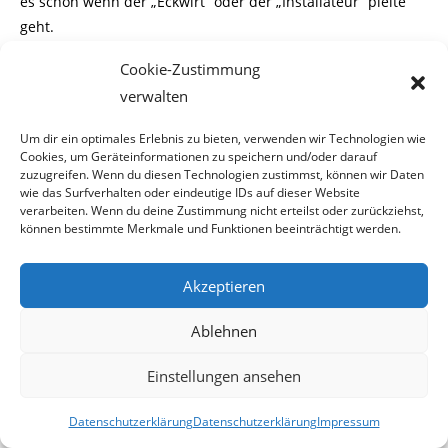
es schon wenn der „Eckwirt“ oder der „Installateur“ pleite
geht.
Cookie-Zustimmung
verwalten
Vielleicht ist die neue Regierung jetzt aufgewacht und
Um dir ein optimales Erlebnis zu bieten, verwenden wir Technologien wie
nachdem sie das Desaster ihrer
Cookies, um Geräteinformationen zu speichern und/oder darauf
Vorgänger in den Griff bekommen hat, wieder dazu bereit
zuzugreifen. Wenn du diesen Technologien zustimmst, können wir Daten
den Klein- und Mittelbetrieben
wie das Surfverhalten oder eindeutige IDs auf dieser Website
verarbeiten. Wenn du deine Zustimmung nicht erteilst oder zurückziehst,
die Aufmerksamkeit zu schenken, die sie auch verdienen.
können bestimmte Merkmale und Funktionen beeinträchtigt werden.
Akzeptieren
Stauni
Ablehnen
Beitrag
15. Dezember 2008
veröffentlicht:
Einstellungen ansehen
Datenschutzerklärung
Datenschutzerklärung
Impressum