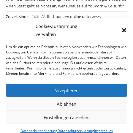
– den Staat geht es nichts an, wer zuhause auf YouPorn & Co surft!“
Zurzeit sind gefakte A1-Rechnungen online unterwegs
Cookie-Zustimmung
Salzburgs Juden und ihre Sicherheit: „Erst nach einem Anschlag wäre
verwalten
die Gefahr endlich konkret!“
Biologisches Wunder in Ceuta
Um dir ein optimales Erlebnis zu bieten, verwenden wir Technologien wie
Cookies, um Geräteinformationen zu speichern und/oder darauf
Ein vermeintliches Abschiebemärchen
zuzugreifen. Wenn du diesen Technologien zustimmst, können wir Daten
wie das Surfverhalten oder eindeutige IDs auf dieser Website
verarbeiten. Wenn du deine Zustimmung nicht erteilst oder zurückziehst,
können bestimmte Merkmale und Funktionen beeinträchtigt werden.
Archiv
Akzeptieren
Archiv
Ablehnen
Einstellungen ansehen
© Copyright 2026 · Auch Ihre Information ist uns wichtig! Haben Sie eine
Datenschutzerklärung
Datenschutzerklärung
Impressum
erstaunliche Story: Mailen Sie uns Bitte