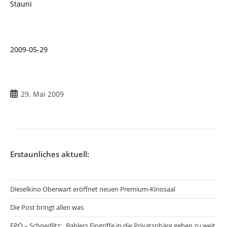
Stauni
2009-05-29
Beitrag
29. Mai 2009
veröffentlicht:
Erstaunliches aktuell:
Dieselkino Oberwart eröffnet neuen Premium-Kinosaal
Die Post bringt allen was
FPÖ – Schnedlitz: „Bablers Eingriffe in die Privatsphäre gehen zu weit