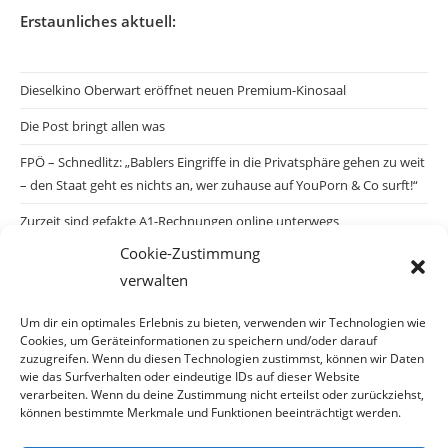
Erstaunliches aktuell:
Dieselkino Oberwart eröffnet neuen Premium-Kinosaal
Die Post bringt allen was
FPÖ – Schnedlitz: „Bablers Eingriffe in die Privatsphäre gehen zu weit
– den Staat geht es nichts an, wer zuhause auf YouPorn & Co surft!“
Zurzeit sind gefakte A1-Rechnungen online unterwegs
Cookie-Zustimmung
Salzburgs Juden und ihre Sicherheit: „Erst nach einem Anschlag wäre
verwalten
die Gefahr endlich konkret!“
Biologisches Wunder in Ceuta
Um dir ein optimales Erlebnis zu bieten, verwenden wir Technologien wie
Cookies, um Geräteinformationen zu speichern und/oder darauf
Ein vermeintliches Abschiebemärchen
zuzugreifen. Wenn du diesen Technologien zustimmst, können wir Daten
wie das Surfverhalten oder eindeutige IDs auf dieser Website
verarbeiten. Wenn du deine Zustimmung nicht erteilst oder zurückziehst,
können bestimmte Merkmale und Funktionen beeinträchtigt werden.
Archiv