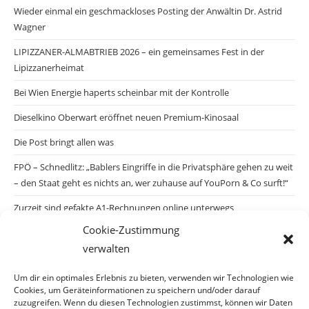
Wieder einmal ein geschmackloses Posting der Anwältin Dr. Astrid
Wagner
LIPIZZANER-ALMABTRIEB 2026 – ein gemeinsames Fest in der
Lipizzanerheimat
Bei Wien Energie haperts scheinbar mit der Kontrolle
Dieselkino Oberwart eröffnet neuen Premium-Kinosaal
Die Post bringt allen was
FPÖ – Schnedlitz: „Bablers Eingriffe in die Privatsphäre gehen zu weit
– den Staat geht es nichts an, wer zuhause auf YouPorn & Co surft!“
Zurzeit sind gefakte A1-Rechnungen online unterwegs
Cookie-Zustimmung
Salzburgs Juden und ihre Sicherheit: „Erst nach einem Anschlag wäre
verwalten
die Gefahr endlich konkret!“
Biologisches Wunder in Ceuta
Um dir ein optimales Erlebnis zu bieten, verwenden wir Technologien wie
Cookies, um Geräteinformationen zu speichern und/oder darauf
Ein vermeintliches Abschiebemärchen
zuzugreifen. Wenn du diesen Technologien zustimmst, können wir Daten