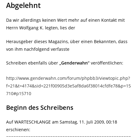
Abgelehnt
Da wir allerdings keinen Wert mehr auf einen Kontakt mit
Herrn Wolfgang K. legten, lies der
Herausgeber dieses Magazins, über einen Bekannten, dass
von ihm nachfolgend verfasste
Schreiben ebenfalls über
„Genderwahn“
veröffentlichen:
http://www.genderwahn.com/forum/phpbb3/viewtopic.php?
f=21&t=4174&sid=221f00905d3e5af8da6f38014cfdfe78&p=15
710#p15710
Beginn des Schreibens
Auf WARTESCHLANGE am Samstag, 11. Juli 2009, 00:18
erschienen: