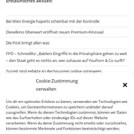
Erstaunliches aktuell:
Bei Wien Energie haperts scheinbar mit der Kontrolle
Dieselkino Oberwart eröffnet neuen Premium-Kinosaal
Die Post bringt allen was
FPÖ – Schnedlitz: „Bablers Eingriffe in die Privatsphäre gehen zu weit
– den Staat geht es nichts an, wer zuhause auf YouPorn & Co surft!“
Zurzeit sind gefakte A1-Rechnungen online unterwegs
Cookie-Zustimmung
Salzburgs Juden und ihre Sicherheit: „Erst nach einem Anschlag wäre
verwalten
die Gefahr endlich konkret!“
Biologisches Wunder in Ceuta
Um dir ein optimales Erlebnis zu bieten, verwenden wir Technologien wie
Cookies, um Geräteinformationen zu speichern und/oder darauf
Ein vermeintliches Abschiebemärchen
zuzugreifen. Wenn du diesen Technologien zustimmst, können wir Daten
wie das Surfverhalten oder eindeutige IDs auf dieser Website
verarbeiten. Wenn du deine Zustimmung nicht erteilst oder zurückziehst,
können bestimmte Merkmale und Funktionen beeinträchtigt werden.
Archiv