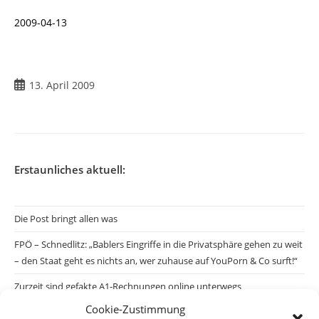
2009-04-13
Beitrag
13. April 2009
veröffentlicht:
Erstaunliches aktuell:
Die Post bringt allen was
FPÖ – Schnedlitz: „Bablers Eingriffe in die Privatsphäre gehen zu weit
– den Staat geht es nichts an, wer zuhause auf YouPorn & Co surft!“
Zurzeit sind gefakte A1-Rechnungen online unterwegs
Cookie-Zustimmung
Salzburgs Juden und ihre Sicherheit: „Erst nach einem Anschlag wäre