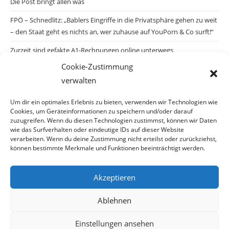
Die Post bringt allen was
FPÖ – Schnedlitz: „Bablers Eingriffe in die Privatsphäre gehen zu weit
– den Staat geht es nichts an, wer zuhause auf YouPorn & Co surft!“
Zurzeit sind gefakte A1-Rechnungen online unterwegs
Cookie-Zustimmung
Salzburgs Juden und ihre Sicherheit: „Erst nach einem Anschlag wäre
verwalten
die Gefahr endlich konkret!“
Biologisches Wunder in Ceuta
Um dir ein optimales Erlebnis zu bieten, verwenden wir Technologien wie
Cookies, um Geräteinformationen zu speichern und/oder darauf
Ein vermeintliches Abschiebemärchen
zuzugreifen. Wenn du diesen Technologien zustimmst, können wir Daten
wie das Surfverhalten oder eindeutige IDs auf dieser Website
verarbeiten. Wenn du deine Zustimmung nicht erteilst oder zurückziehst,
können bestimmte Merkmale und Funktionen beeinträchtigt werden.
Archiv
Akzeptieren
Archiv
Ablehnen
Einstellungen ansehen