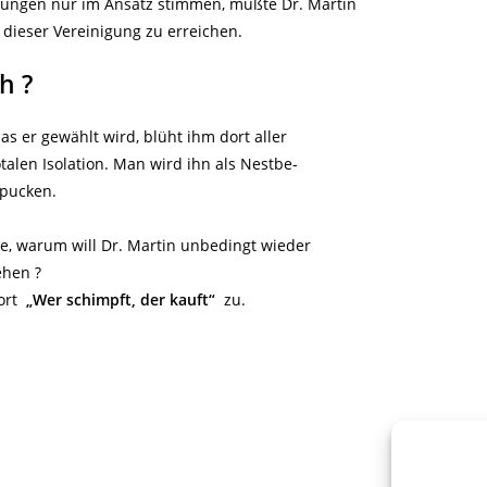
gungen nur im Ansatz stimmen, müßte Dr. Martin
g dieser Vereinigung zu erreichen.
h ?
as er gewählt wird, blüht ihm dort aller
talen Isolation. Man wird ihn als Nestbe-
spucken.
age, warum will Dr. Martin unbedingt wieder
ehen ?
wort
„Wer schimpft, der kauft“
zu.