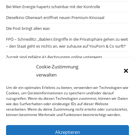
Bei Wien Energie haperts scheinbar mit der Kontrolle
Dieselkino Oberwart eröffnet neuen Premium-Kinosaal
Die Post bringt allen was
FPÖ – Schnedlitz: „Bablers Eingriffe in die Privatsphäre gehen zu weit
– den Staat geht es nichts an, wer zuhause auf YouPorn & Co surft!“
Zurzeit sind gefakte A1-Rechnungen online unterwegs
Cookie-Zustimmung
Salzburgs Juden und ihre Sicherheit: „Erst nach einem Anschlag wäre
verwalten
die Gefahr endlich konkret!“
Biologisches Wunder in Ceuta
Um dir ein optimales Erlebnis zu bieten, verwenden wir Technologien wie
Cookies, um Geräteinformationen zu speichern und/oder darauf
Ein vermeintliches Abschiebemärchen
zuzugreifen. Wenn du diesen Technologien zustimmst, können wir Daten
wie das Surfverhalten oder eindeutige IDs auf dieser Website
verarbeiten. Wenn du deine Zustimmung nicht erteilst oder zurückziehst,
können bestimmte Merkmale und Funktionen beeinträchtigt werden.
Archiv
Akzeptieren