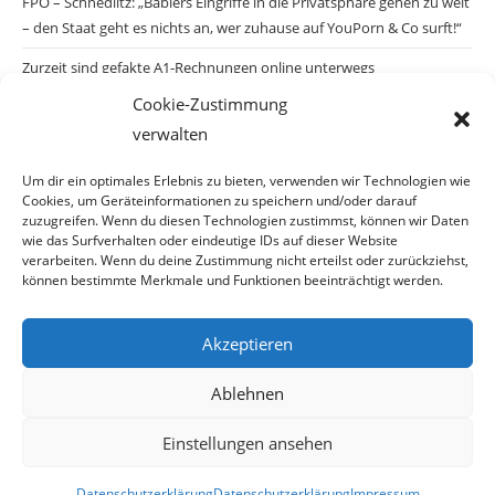
FPÖ – Schnedlitz: „Bablers Eingriffe in die Privatsphäre gehen zu weit
– den Staat geht es nichts an, wer zuhause auf YouPorn & Co surft!“
Zurzeit sind gefakte A1-Rechnungen online unterwegs
Cookie-Zustimmung
Salzburgs Juden und ihre Sicherheit: „Erst nach einem Anschlag wäre
verwalten
die Gefahr endlich konkret!“
Biologisches Wunder in Ceuta
Um dir ein optimales Erlebnis zu bieten, verwenden wir Technologien wie
Cookies, um Geräteinformationen zu speichern und/oder darauf
Ein vermeintliches Abschiebemärchen
zuzugreifen. Wenn du diesen Technologien zustimmst, können wir Daten
wie das Surfverhalten oder eindeutige IDs auf dieser Website
verarbeiten. Wenn du deine Zustimmung nicht erteilst oder zurückziehst,
können bestimmte Merkmale und Funktionen beeinträchtigt werden.
Archiv
Akzeptieren
Archiv
Ablehnen
Einstellungen ansehen
© Copyright 2026 · Auch Ihre Information ist uns wichtig! Haben Sie eine
Datenschutzerklärung
Datenschutzerklärung
Impressum