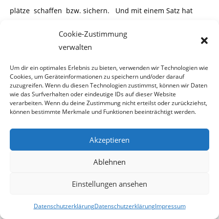
plätze schaffen bzw. sichern. Und mit einem Satz hat
Peter Pilz absolut recht: „Was die
Cookie-Zustimmung
Großen nicht zahlen, zahlen die Kleinen.“ Die Klein- und
verwalten
Mittelbetriebe bekommen dies
nämlich täglich zu spüren.
Um dir ein optimales Erlebnis zu bieten, verwenden wir Technologien wie
Cookies, um Geräteinformationen zu speichern und/oder darauf
*****
zuzugreifen. Wenn du diesen Technologien zustimmst, können wir Daten
wie das Surfverhalten oder eindeutige IDs auf dieser Website
2013-04-16
verarbeiten. Wenn du deine Zustimmung nicht erteilst oder zurückziehst,
können bestimmte Merkmale und Funktionen beeinträchtigt werden.
Beitrag
16. April 2013
Akzeptieren
veröffentlicht:
Ablehnen
Einstellungen ansehen
Körberlgeld für die Bank
Datenschutzerklärung
Datenschutzerklärung
Impressum