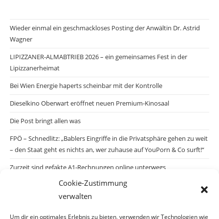
Wieder einmal ein geschmackloses Posting der Anwältin Dr. Astrid
Wagner
LIPIZZANER-ALMABTRIEB 2026 – ein gemeinsames Fest in der
Lipizzanerheimat
Bei Wien Energie haperts scheinbar mit der Kontrolle
Dieselkino Oberwart eröffnet neuen Premium-Kinosaal
Die Post bringt allen was
FPÖ – Schnedlitz: „Bablers Eingriffe in die Privatsphäre gehen zu weit
– den Staat geht es nichts an, wer zuhause auf YouPorn & Co surft!“
Zurzeit sind gefakte A1-Rechnungen online unterwegs
Cookie-Zustimmung
Salzburgs Juden und ihre Sicherheit: „Erst nach einem Anschlag wäre
verwalten
die Gefahr endlich konkret!“
Biologisches Wunder in Ceuta
Um dir ein optimales Erlebnis zu bieten, verwenden wir Technologien wie