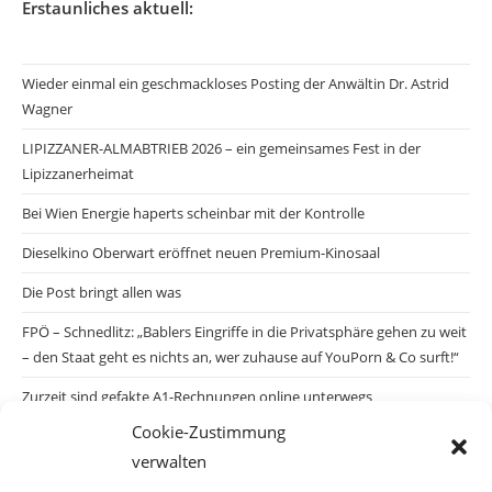
Erstaunliches aktuell:
Wieder einmal ein geschmackloses Posting der Anwältin Dr. Astrid
Wagner
LIPIZZANER-ALMABTRIEB 2026 – ein gemeinsames Fest in der
Lipizzanerheimat
Bei Wien Energie haperts scheinbar mit der Kontrolle
Dieselkino Oberwart eröffnet neuen Premium-Kinosaal
Die Post bringt allen was
FPÖ – Schnedlitz: „Bablers Eingriffe in die Privatsphäre gehen zu weit
– den Staat geht es nichts an, wer zuhause auf YouPorn & Co surft!“
Zurzeit sind gefakte A1-Rechnungen online unterwegs
Cookie-Zustimmung
Salzburgs Juden und ihre Sicherheit: „Erst nach einem Anschlag wäre
verwalten
die Gefahr endlich konkret!“