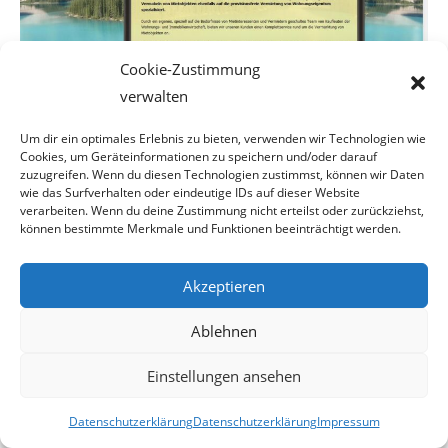
Cookie-Zustimmung
verwalten
Ein wahrer Menschenfreund dieser Steffens haben wir uns
Um dir ein optimales Erlebnis zu bieten, verwenden wir Technologien wie
gedacht und auf der Webseite
Cookies, um Geräteinformationen zu speichern und/oder darauf
zuzugreifen. Wenn du diesen Technologien zustimmst, können wir Daten
wie das Surfverhalten oder eindeutige IDs auf dieser Website
weitergelesen. Und siehe da, gegen Ende seines Angebotes
verarbeiten. Wenn du deine Zustimmung nicht erteilst oder zurückziehst,
wird aus der Menschenfreund-
können bestimmte Merkmale und Funktionen beeinträchtigt werden.
lichkeit ein erstaunliches Geschäft.
Akzeptieren
Ablehnen
Einstellungen ansehen
Datenschutzerklärung
Datenschutzerklärung
Impressum