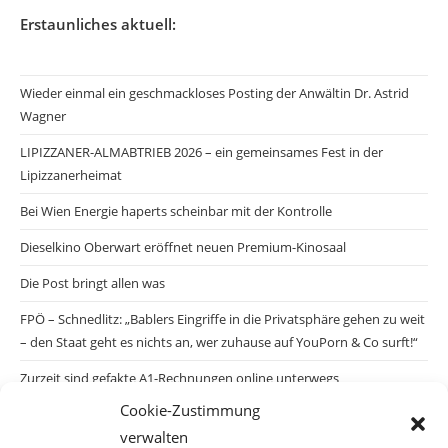
Erstaunliches aktuell:
Wieder einmal ein geschmackloses Posting der Anwältin Dr. Astrid
Wagner
LIPIZZANER-ALMABTRIEB 2026 – ein gemeinsames Fest in der
Lipizzanerheimat
Bei Wien Energie haperts scheinbar mit der Kontrolle
Dieselkino Oberwart eröffnet neuen Premium-Kinosaal
Die Post bringt allen was
FPÖ – Schnedlitz: „Bablers Eingriffe in die Privatsphäre gehen zu weit
– den Staat geht es nichts an, wer zuhause auf YouPorn & Co surft!“
Zurzeit sind gefakte A1-Rechnungen online unterwegs
Cookie-Zustimmung
Salzburgs Juden und ihre Sicherheit: „Erst nach einem Anschlag wäre
verwalten
die Gefahr endlich konkret!“