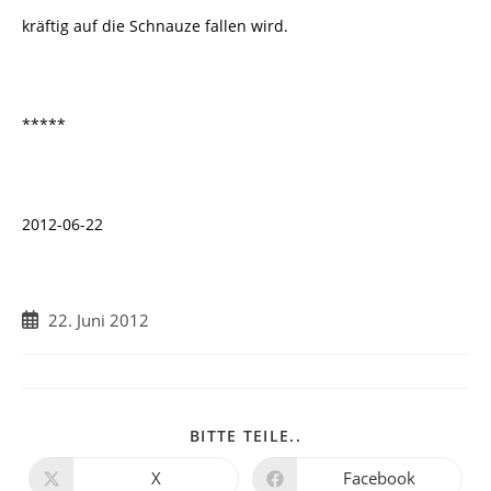
kräftig auf die Schnauze fallen wird.
*****
2012-06-22
Beitrag
22. Juni 2012
veröffentlicht:
DIESEN
BITTE TEILE..
INHALT
TEILEN
X
Facebook
Öffnet
Öffnet