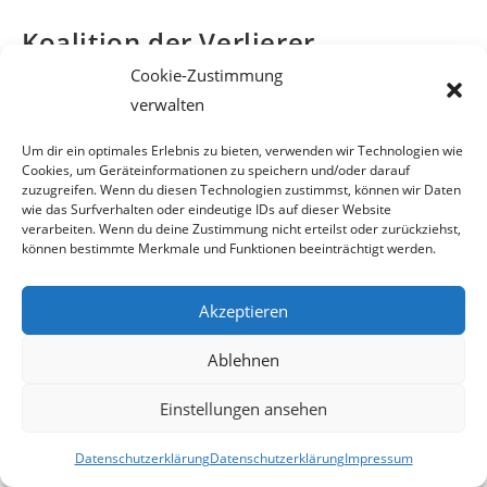
Koalition der Verlierer
Cookie-Zustimmung
verwalten
Blaues Wunder für Grüne Truppe
Um dir ein optimales Erlebnis zu bieten, verwenden wir Technologien wie
Cookies, um Geräteinformationen zu speichern und/oder darauf
zuzugreifen. Wenn du diesen Technologien zustimmst, können wir Daten
33 Tage nach der Wien-Wahl, steht die Koalition der
wie das Surfverhalten oder eindeutige IDs auf dieser Website
Verlierer fest. Nach 17 Verhand-
verarbeiten. Wenn du deine Zustimmung nicht erteilst oder zurückziehst,
können bestimmte Merkmale und Funktionen beeinträchtigt werden.
lungstagen einigte sich der Noch-Wiener Bürgermeister
Michael Häupl, mit der Wiener
Akzeptieren
Grünen-Chefin Maria Vassilakou. Die nach Macht
Ablehnen
strebende Grün-Politikerin wird Vize-
Einstellungen ansehen
Bürgermeisterin und die Bereiche Verkehr, Stadtplanung,
Klimaschutz und Energie über-
Datenschutzerklärung
Datenschutzerklärung
Impressum