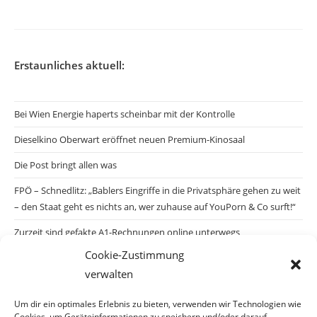
Erstaunliches aktuell:
Bei Wien Energie haperts scheinbar mit der Kontrolle
Dieselkino Oberwart eröffnet neuen Premium-Kinosaal
Die Post bringt allen was
FPÖ – Schnedlitz: „Bablers Eingriffe in die Privatsphäre gehen zu weit
– den Staat geht es nichts an, wer zuhause auf YouPorn & Co surft!“
Zurzeit sind gefakte A1-Rechnungen online unterwegs
Cookie-Zustimmung
Salzburgs Juden und ihre Sicherheit: „Erst nach einem Anschlag wäre
verwalten
die Gefahr endlich konkret!“
Biologisches Wunder in Ceuta
Um dir ein optimales Erlebnis zu bieten, verwenden wir Technologien wie
Cookies, um Geräteinformationen zu speichern und/oder darauf