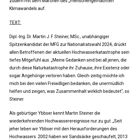
zudem mit dem Märchen des „menschengemachten“
Klimawandels auf.
TEXT:
Dipl.-Ing. Dr. Martin J. F. Steiner, MSc., unabhängiger
Spitzenkandidat der MFG zur Nationalratswahl 2024, drückt
allen Betroffenen der aktuellen Hochwasserkatastrophe sein
tiefes Mitgefühl aus. „Meine Gedanken sind bei all jenen, die
durch diese Naturkatastrophe ihr Zuhause, ihre Existenz oder
sogar Angehörige verloren haben. Gleich-zeitig möchte ich
mich bei den vielen Freiwilligen bedanken, die unermüdlich
helfen und zeigen, was Zusammenhalt wirklich bedeutet“, so
Steiner.
Als gebürtiger Ybbser kennt Martin Steiner die
wiederkehrenden Hochwasserereignisse nur zu gut. „Seit
jeher leben wir Ybbser mit den Herausforderungen des
Hochwassers. 2002 haben wir Sandsäcke geschaufelt, 2013