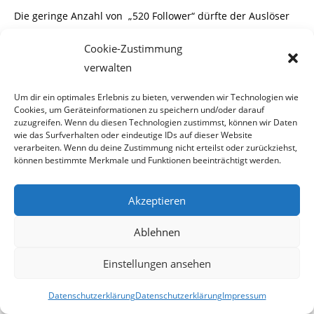
Die geringe Anzahl von
„520 Follower“ dürfte der Auslöser
gewesen sein, den Account derzeit
Cookie-Zustimmung
nicht aktiv zu betreuen. Offenbar wurde dieser ohnehin nur
verwalten
ganz kurz betreut. Dies schließen
Um dir ein optimales Erlebnis zu bieten, verwenden wir Technologien wie
Cookies, um Geräteinformationen zu speichern und/oder darauf
wir aus dem Umstand, dass überhaupt nur 2 Tweets
zuzugreifen. Wenn du diesen Technologien zustimmst, können wir Daten
gepostet wurden
wie das Surfverhalten oder eindeutige IDs auf dieser Website
verarbeiten. Wenn du deine Zustimmung nicht erteilst oder zurückziehst,
können bestimmte Merkmale und Funktionen beeinträchtigt werden.
Aber auch nach seinen virtuellen Bruchlandungen auf
Akzeptieren
Web 2.0, sowie bereits erwähnt auf
Ablehnen
Facebook und Twitter, ließ sich Werner Faymann nicht
entmutigen und suchte sich ein
Einstellungen ansehen
neues Klientel. Da ihm erwachsene Personen
Datenschutzerklärung
Datenschutzerklärung
Impressum
möglicherweise zu anspruchsvoll sind, wandte