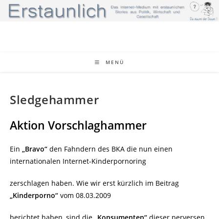
Zum
Inhalt
springen
MENÜ
Sledgehammer
Aktion Vorschlaghammer
Ein
„Bravo“
den Fahndern des BKA die nun einen
internationalen Internet-Kinderpornoring
zerschlagen haben. Wie wir erst kürzlich im Beitrag
„Kinderporno“
vom 08.03.2009
berichtet haben, sind die
„Konsumenten“
dieser perversen