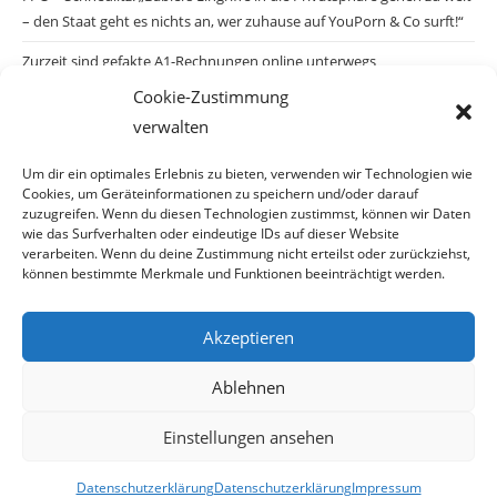
– den Staat geht es nichts an, wer zuhause auf YouPorn & Co surft!“
Zurzeit sind gefakte A1-Rechnungen online unterwegs
Cookie-Zustimmung
Salzburgs Juden und ihre Sicherheit: „Erst nach einem Anschlag wäre
verwalten
die Gefahr endlich konkret!“
Biologisches Wunder in Ceuta
Um dir ein optimales Erlebnis zu bieten, verwenden wir Technologien wie
Cookies, um Geräteinformationen zu speichern und/oder darauf
Ein vermeintliches Abschiebemärchen
zuzugreifen. Wenn du diesen Technologien zustimmst, können wir Daten
wie das Surfverhalten oder eindeutige IDs auf dieser Website
verarbeiten. Wenn du deine Zustimmung nicht erteilst oder zurückziehst,
können bestimmte Merkmale und Funktionen beeinträchtigt werden.
Archiv
Akzeptieren
Archiv
Ablehnen
Einstellungen ansehen
© Copyright 2026 · Auch Ihre Information ist uns wichtig! Haben Sie eine
Datenschutzerklärung
Datenschutzerklärung
Impressum
erstaunliche Story: Mailen Sie uns Bitte