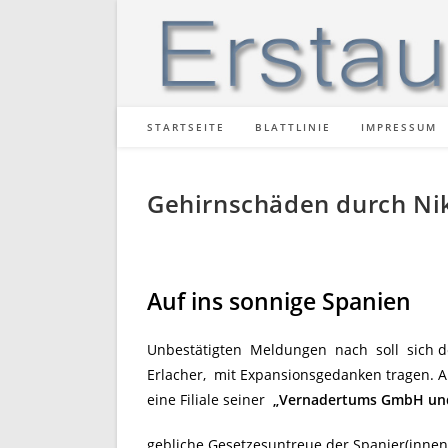
Zum
Inhalt
springen
STARTSEITE
BLATTLINIE
IMPRESSUM
Gehirnschäden durch Ni
Auf ins sonnige Spanien
Unbestätigten Meldungen nach soll sich 
Erlacher, mit Expansionsgedanken tragen. A
eine Filiale seiner
„Vernadertums GmbH un
gebliche Gesetzesuntreue der Spanier(innen)