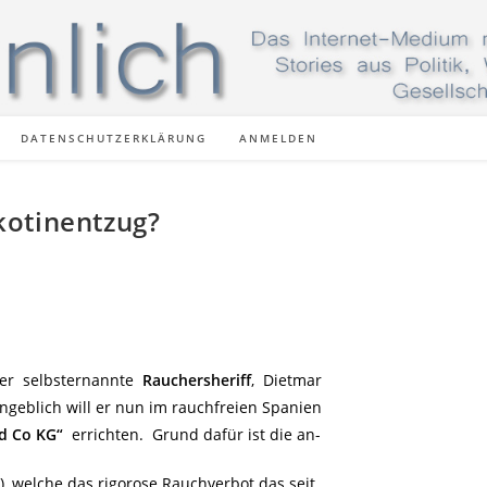
DATENSCHUTZERKLÄRUNG
ANMELDEN
kotinentzug?
der selbsternannte
Rauchersheriff
, Dietmar
ngeblich will er nun im rauchfreien Spanien
d Co KG“
errichten. Grund dafür ist die an-
, welche das rigorose Rauchverbot das seit