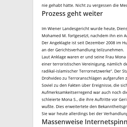
nie gehabt hätte. Nicht zu vergessen die Med
Prozess geht weiter
Im Wiener Landesgericht wurde heute, Diens
Mohamed M. fortgesetzt, nachdem ihn ein Ar
Der Angeklagte ist seit Dezember 2008 im Hun
an der Gerichtsverhandlung teilzunehmen.
Laut Anklage waren er und seine Frau Mona 
einer terroristischen Vereinigung, nämlich d
radikal-islamischer Terrornetzwerke“. Der S
Drohvideo zu Terroranschlägen aufgerufen 
Soviel zu den Fakten über Ereignisse, die sic
Aufmerksamkeitserregend war auch noch die
schleierte Mona S., die ihre Auftritte vor G
wußte. Dies erweitertete den Bekanntheitsg
Sie war heute allerdings bei der Verhandlun
Massenweise Internetspin