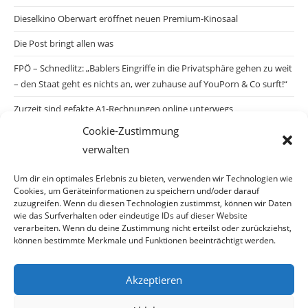
Dieselkino Oberwart eröffnet neuen Premium-Kinosaal
Die Post bringt allen was
FPÖ – Schnedlitz: „Bablers Eingriffe in die Privatsphäre gehen zu weit
– den Staat geht es nichts an, wer zuhause auf YouPorn & Co surft!“
Zurzeit sind gefakte A1-Rechnungen online unterwegs
Cookie-Zustimmung
Salzburgs Juden und ihre Sicherheit: „Erst nach einem Anschlag wäre
verwalten
die Gefahr endlich konkret!“
Biologisches Wunder in Ceuta
Um dir ein optimales Erlebnis zu bieten, verwenden wir Technologien wie
Cookies, um Geräteinformationen zu speichern und/oder darauf
Ein vermeintliches Abschiebemärchen
zuzugreifen. Wenn du diesen Technologien zustimmst, können wir Daten
wie das Surfverhalten oder eindeutige IDs auf dieser Website
verarbeiten. Wenn du deine Zustimmung nicht erteilst oder zurückziehst,
können bestimmte Merkmale und Funktionen beeinträchtigt werden.
Archiv
Akzeptieren
Archiv